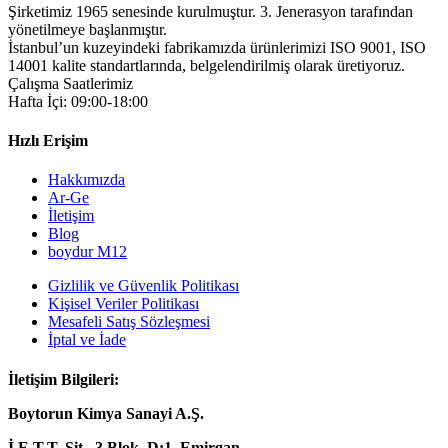
Şirketimiz 1965 senesinde kurulmuştur. 3. Jenerasyon tarafından
yönetilmeye başlanmıştır.
İstanbul’un kuzeyindeki fabrikamızda ürünlerimizi ISO 9001, ISO
14001 kalite standartlarında, belgelendirilmiş olarak üretiyoruz.
Çalışma Saatlerimiz
Hafta İçi: 09:00-18:00
Hızlı Erişim
Hakkımızda
Ar-Ge
İletişim
Blog
boydur M12
Gizlilik ve Güvenlik Politikası
Kişisel Veriler Politikası
Mesafeli Satış Sözleşmesi
İptal ve İade
İletişim Bilgileri:
Boytorun Kimya Sanayi A.Ş.
İ.E.T.T. Sit., 3.Blok, D:1, Emirgan