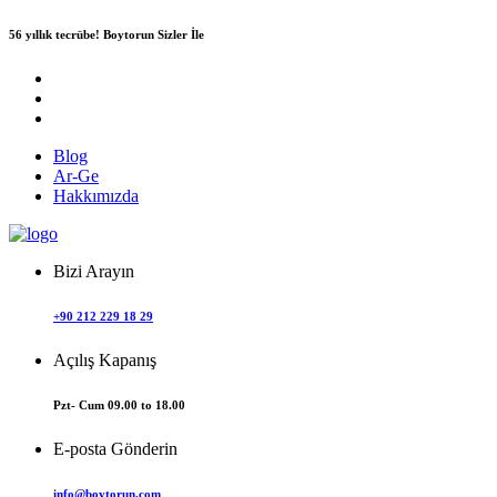
56 yıllık tecrübe!
Boytorun Sizler İle
Blog
Ar-Ge
Hakkımızda
Bizi Arayın
+90 212 229 18 29
Açılış Kapanış
Pzt- Cum 09.00 to 18.00
E-posta Gönderin
info@boytorun.com