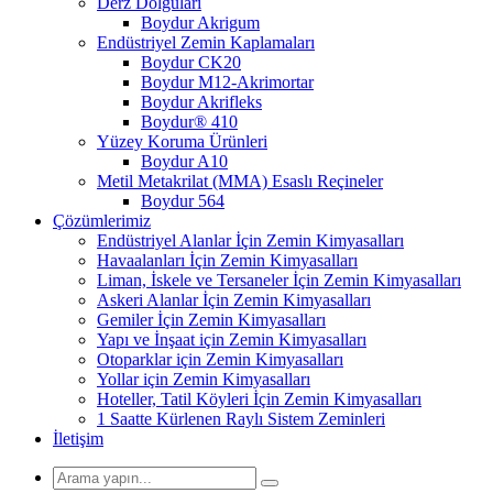
Derz Dolguları
Boydur Akrigum
Endüstriyel Zemin Kaplamaları
Boydur CK20
Boydur M12-Akrimortar
Boydur Akrifleks
Boydur® 410
Yüzey Koruma Ürünleri
Boydur A10
Metil Metakrilat (MMA) Esaslı Reçineler
Boydur 564
Çözümlerimiz
Endüstriyel Alanlar İçin Zemin Kimyasalları
Havaalanları İçin Zemin Kimyasalları
Liman, İskele ve Tersaneler İçin Zemin Kimyasalları
Askeri Alanlar İçin Zemin Kimyasalları
Gemiler İçin Zemin Kimyasalları
Yapı ve İnşaat için Zemin Kimyasalları
Otoparklar için Zemin Kimyasalları
Yollar için Zemin Kimyasalları
Hoteller, Tatil Köyleri İçin Zemin Kimyasalları
1 Saatte Kürlenen Raylı Sistem Zeminleri
İletişim