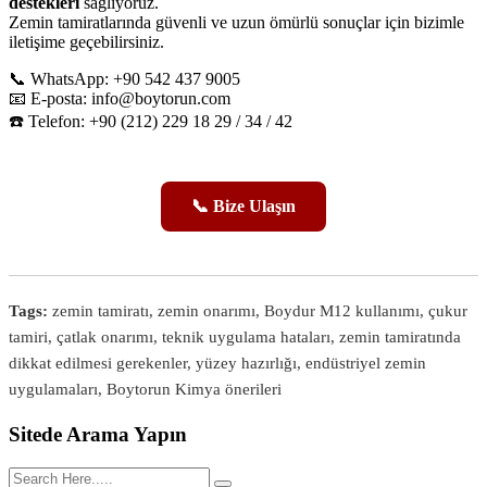
destekleri
sağlıyoruz.
Zemin tamiratlarında güvenli ve uzun ömürlü sonuçlar için bizimle
iletişime geçebilirsiniz.
📞 WhatsApp: +90 542 437 9005
📧 E-posta:
info@boytorun.com
☎️ Telefon: +90 (212) 229 18 29 / 34 / 42
📞 Bize Ulaşın
Tags:
zemin tamiratı, zemin onarımı, Boydur M12 kullanımı, çukur
tamiri, çatlak onarımı, teknik uygulama hataları, zemin tamiratında
dikkat edilmesi gerekenler, yüzey hazırlığı, endüstriyel zemin
uygulamaları, Boytorun Kimya önerileri
Sitede Arama Yapın