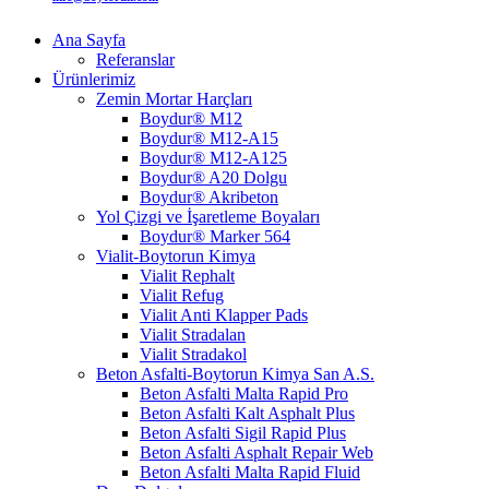
Ana Sayfa
Referanslar
Ürünlerimiz
Zemin Mortar Harçları
Boydur® M12
Boydur® M12-A15
Boydur® M12-A125
Boydur® A20 Dolgu
Boydur® Akribeton
Yol Çizgi ve İşaretleme Boyaları
Boydur® Marker 564
Vialit-Boytorun Kimya
Vialit Rephalt
Vialit Refug
Vialit Anti Klapper Pads
Vialit Stradalan
Vialit Stradakol
Beton Asfalti-Boytorun Kimya San A.S.
Beton Asfalti Malta Rapid Pro
Beton Asfalti Kalt Asphalt Plus
Beton Asfalti Sigil Rapid Plus
Beton Asfalti Asphalt Repair Web
Beton Asfalti Malta Rapid Fluid