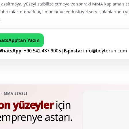
azaltmaya, yüzeyi stabilize etmeye ve sonraki MMA kaplama sis
fabrikalar, otoparklar, limanlar ve endüstriyel servis alanlarında 
.
hatsApp’tan Yazın
WhatsApp:
+90 542 437 9005
|
E-posta:
info@boytorun.com
 · MMA ESASLI
on yüzeyler
için
 emprenye astarı.