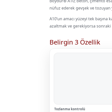
Boydur® A10; beton, çimento esas
nüfuz ederek gevşek ve tozuyan y
A10’un amacı yüzeyi tek başına ka
azaltmak ve gerekiyorsa sonraki 
Belirgin 3 Özellik
Tozlanma kontrolü