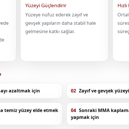
Yüzeyi Güçlendirir
Hızlı
Yüzeye nüfuz ederek zayıf ve
Orta
yede
gevşek yapıların daha stabil hale
süres
gelmesine katkı sağlar.
süreç
de
?
ayı azaltmak için
02
Zayıf ve gevşek yüzeyi
a temiz yüzey elde etmek
04
Sonraki MMA kaplama 
yapmak için