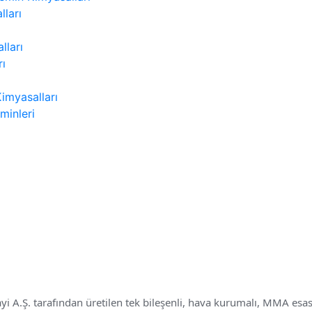
lları
lları
rı
Kimyasalları
minleri
A.Ş. tarafından üretilen tek bileşenli, hava kurumalı, MMA esas