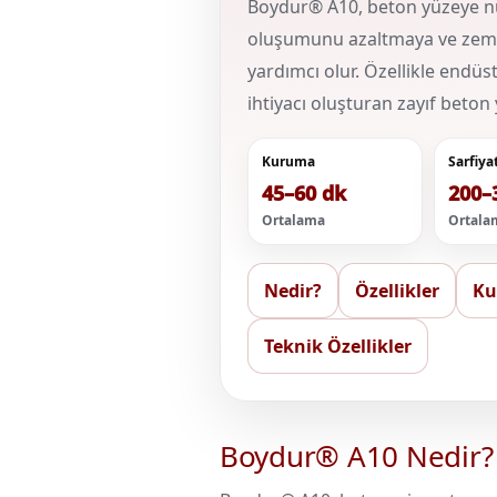
Boydur® A10, beton yüzeye n
oluşumunu azaltmaya ve zemin
yardımcı olur. Özellikle endüst
ihtiyacı oluşturan zayıf beton 
Kuruma
Sarfiya
45–60 dk
200–
Ortalama
Ortala
Nedir?
Özellikler
Ku
Teknik Özellikler
Boydur® A10 Nedir?