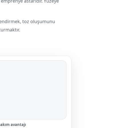
 emprenye astarıdır. Yüzeye
üçlendirmek, toz oluşumunu
turmaktır.
 bakım avantajı