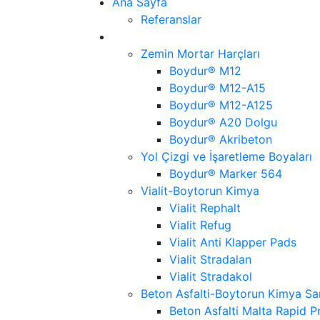
Ana Sayfa
Referanslar
Ürünlerimiz
Zemin Mortar Harçları
Boydur® M12
Boydur® M12-A15
Boydur® M12-A125
Boydur® A20 Dolgu
Boydur® Akribeton
Yol Çizgi ve İşaretleme Boyaları
Boydur® Marker 564
Vialit-Boytorun Kimya
Vialit Rephalt
Vialit Refug
Vialit Anti Klapper Pads
Vialit Stradalan
Vialit Stradakol
Beton Asfalti-Boytorun Kimya Sa
Beton Asfalti Malta Rapid P