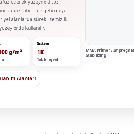
üfuz ederek yüzeydeki toz
i daha stabil hale getirmeye
riyel alanlarda sürekli temizlik
yüzeylerde kullanılır.
t
Sistem
MMA Primer / Impregnati
300 g/m²
1K
Stabilizing
ma
Tek bileşenli
llanım Alanları