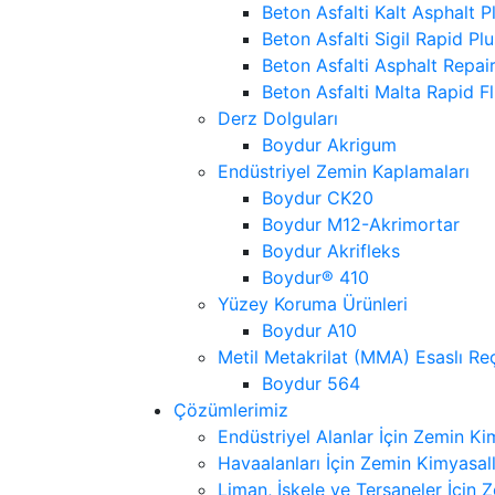
Beton Asfalti Kalt Asphalt P
Beton Asfalti Sigil Rapid Plu
Beton Asfalti Asphalt Repai
Beton Asfalti Malta Rapid Fl
Derz Dolguları
Boydur Akrigum
Endüstriyel Zemin Kaplamaları
Boydur CK20
Boydur M12-Akrimortar
Boydur Akrifleks
Boydur® 410
Yüzey Koruma Ürünleri
Boydur A10
Metil Metakrilat (MMA) Esaslı Reç
Boydur 564
Çözümlerimiz
Endüstriyel Alanlar İçin Zemin Ki
Havaalanları İçin Zemin Kimyasall
Liman, İskele ve Tersaneler İçin 