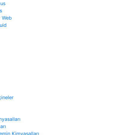
lus
s
r Web
uid
ineler
myasalları
arı
Zemin Kimyasalları