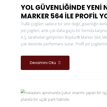
YOL GÜVENLIĞINDE YENI 
MARKER 564 ILE PROFIL Y
Trafik çizgileri sadece bir sınır değil, güvenliğin kend
yol çizgileri, artık çok daha güçlü bir formda karş
A.Ş. tarafından geliştirilen Boydur® Marker 564, Me
çok ötesinde performans sunar. Profil yol çizgilerin
Devamını Oku