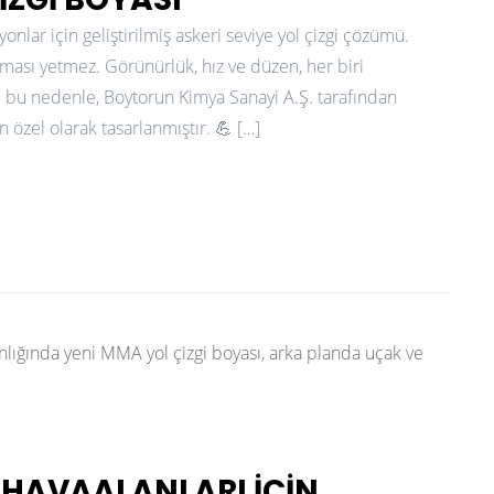
syonlar için geliştirilmiş askeri seviye yol çizgi çözümü.
olması yetmez. Görünürlük, hız ve düzen, her biri
e bu nedenle, Boytorun Kimya Sanayi A.Ş. tarafından
 özel olarak tasarlanmıştır. 💪 […]
 HAVAALANLARI İÇIN