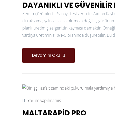
DAYANIKLI VE GÜVENILIR 
Zemin çözümleri – Sanayi Tesislerinde Zaman Kay
duraksama; yalnızca kısa bir mola değil, iş gücünü
planlı üretim çizelgenizin kayması demektir. Örneğin
vardiya üretiminizi %4–5 oranında düşürebilir. Bu da
Devamını Oku
Yorum yapılmamış
MALTARAPID PRO