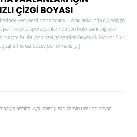
ZLI ÇIZGI BOYASI
gilerinde yeni nesil performans. Havaalanlarında güvenliğin
si, park ve pist operasyonlarında yön bulmasını sağlayan
lıdır.İşte bu ihtiyaca özel geliştirilen Boydur® Marker 564,
t çizgilerine üst düzey performans […]