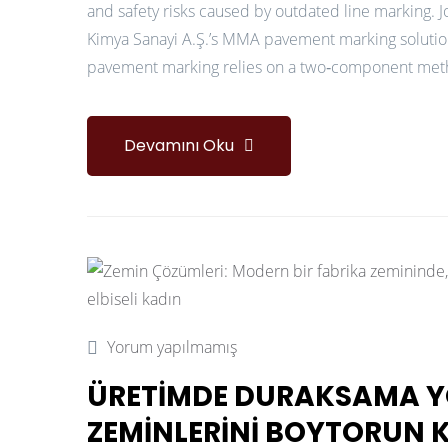
and safety risks caused by outdated line marking. 
Kimya Sanayi A.Ş.’s MMA pavement marking solu
pavement marking relies on a two‑component methyl
Devamını Oku
Yorum yapılmamış
ÜRETIMDE DURAKSAMA Y
ZEMINLERINI BOYTORUN KI