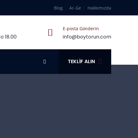
Blog
Ar-Ge
Hakkımızda
E-posta Gönderin
o 18.00
info@boytorun.com
TEKLIF ALIN