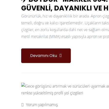
GÜVENLI, DAYANIKLI VE HI
Görünürlük, hız ve dayanıklılık bir arada. Apron çiz
temeli, doğru ve kalıcı işaretlemedir. Uçakların tak
çizgiler, en zorlu koşullarda dahi net ve sağlam olma
metil metakrilat (MMA) esaslı yapısıyla apron ve pis
Devamını Oku
Yorum yapılmamış