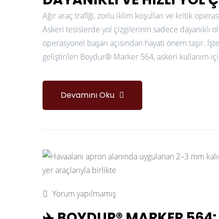
Ağır araç trafiği, zorlu iklim koşulları ve kritik opera
Askeri tesislerde yol çizgilerinin sadece dayanıklı 
operasyonel başarı açısından hayati önem taşır. İşt
geliştirilen Boydur® Marker 564, askeri kullanım için
Devamını Oku
Yorum yapılmamış
✈️ BOYDUR® MARKER 564: