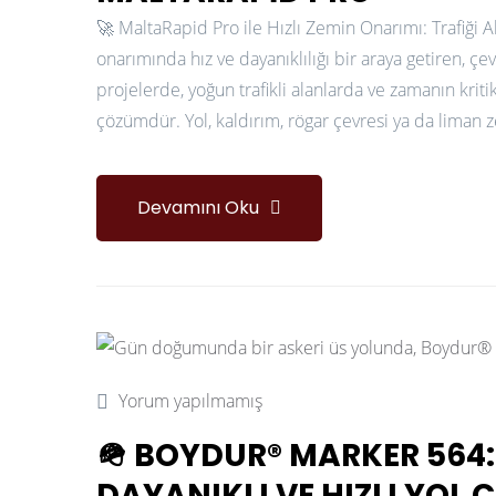
🚀 MaltaRapid Pro ile Hızlı Zemin Onarımı: Trafiği
onarımında hız ve dayanıklılığı bir araya getiren, çe
projelerde, yoğun trafikli alanlarda ve zamanın kri
çözümdür. Yol, kaldırım, rögar çevresi ya da liman
Devamını Oku
Yorum yapılmamış
🪖 BOYDUR® MARKER 564: 
DAYANIKLI VE HIZLI YOL Ç