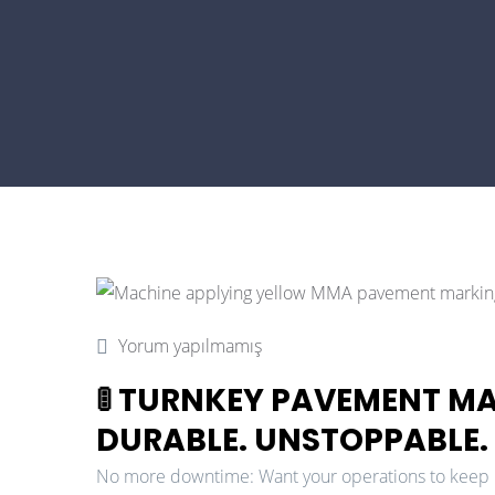
Yorum yapılmamış
🚦 TURNKEY PAVEMENT M
DURABLE. UNSTOPPABLE.
No more downtime: Want your operations to keep ru