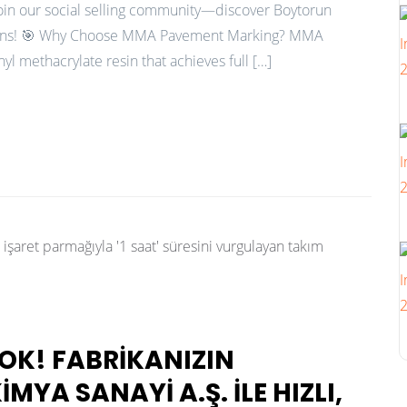
Join our social selling community—discover Boytorun
tions! 🎯 Why Choose MMA Pavement Marking? MMA
 methacrylate resin that achieves full […]
OK! FABRIKANIZIN
MYA SANAYI A.Ş. ILE HIZLI,