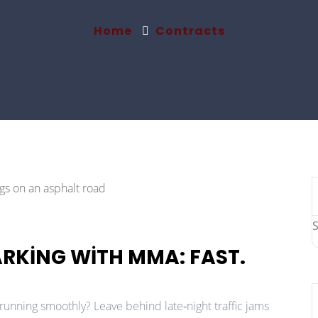
Home
Contracts
ARKING WITH MMA: FAST.
nning smoothly? Leave behind late‑night traffic jams