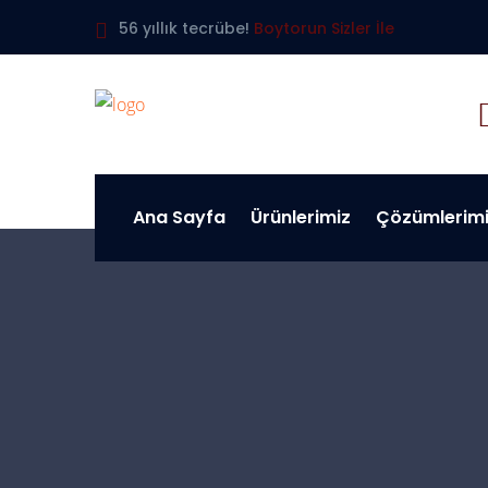
56 yıllık tecrübe!
Boytorun Sizler İle
Ana Sayfa
Ürünlerimiz
Çözümlerim