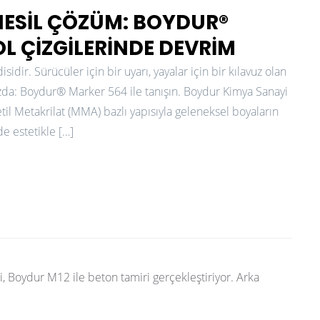
NESIL ÇÖZÜM: BOYDUR®
OL ÇIZGILERINDE DEVRIM
isidir. Sürücüler için bir uyarı, yayalar için bir kılavuz olan
ınızda: Boydur® Marker 564 ile tanışın. Boydur Kimya Sanayi
til Metakrilat (MMA) bazlı yapısıyla geleneksel boyaların
de estetikle […]