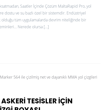
 Aksatmadan, Saatler İçinde Çözüm MaltaRapid Pro, yol
vre dostu ve su bazlı özel bir sistemdir. Endüstriyel
tik olduğu tüm uygulamalarda devrim niteliğinde bir
 zeminleri… Nerede olursa […]
ASKERI TESISLER İÇIN
IZGI BOYASI