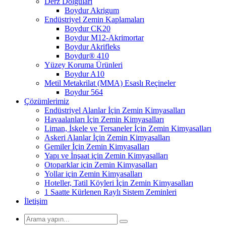
Derz Dolguları
Boydur Akrigum
Endüstriyel Zemin Kaplamaları
Boydur CK20
Boydur M12-Akrimortar
Boydur Akrifleks
Boydur® 410
Yüzey Koruma Ürünleri
Boydur A10
Metil Metakrilat (MMA) Esaslı Reçineler
Boydur 564
Çözümlerimiz
Endüstriyel Alanlar İçin Zemin Kimyasalları
Havaalanları İçin Zemin Kimyasalları
Liman, İskele ve Tersaneler İçin Zemin Kimyasalları
Askeri Alanlar İçin Zemin Kimyasalları
Gemiler İçin Zemin Kimyasalları
Yapı ve İnşaat için Zemin Kimyasalları
Otoparklar için Zemin Kimyasalları
Yollar için Zemin Kimyasalları
Hoteller, Tatil Köyleri İçin Zemin Kimyasalları
1 Saatte Kürlenen Raylı Sistem Zeminleri
İletişim