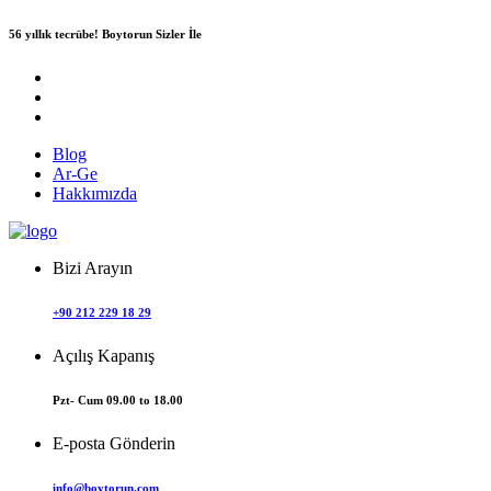
56 yıllık tecrübe!
Boytorun Sizler İle
Blog
Ar-Ge
Hakkımızda
Bizi Arayın
+90 212 229 18 29
Açılış Kapanış
Pzt- Cum 09.00 to 18.00
E-posta Gönderin
info@boytorun.com