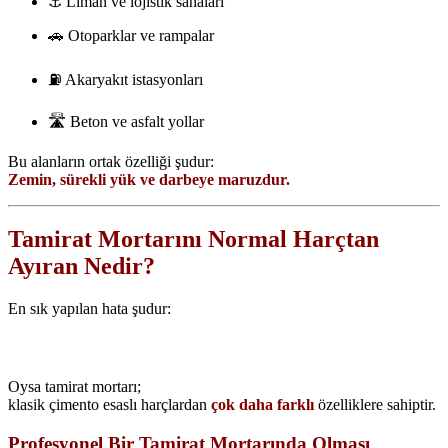
⚓ Liman ve lojistik sahaları
🚗 Otoparklar ve rampalar
⛽ Akaryakıt istasyonları
🛣️ Beton ve asfalt yollar
Bu alanların ortak özelliği şudur:
Zemin, sürekli yük ve darbeye maruzdur.
Tamirat Mortarını Normal Harçtan
Ayıran Nedir?
En sık yapılan hata şudur:
“Bir harçla dolduralım, yeter.”
Oysa tamirat mortarı;
klasik çimento esaslı harçlardan
çok daha farklı
özelliklere sahiptir.
Profesyonel Bir Tamirat Mortarında Olması