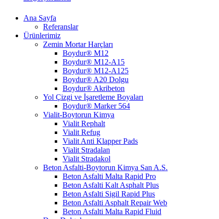
Ana Sayfa
Referanslar
Ürünlerimiz
Zemin Mortar Harçları
Boydur® M12
Boydur® M12-A15
Boydur® M12-A125
Boydur® A20 Dolgu
Boydur® Akribeton
Yol Çizgi ve İşaretleme Boyaları
Boydur® Marker 564
Vialit-Boytorun Kimya
Vialit Rephalt
Vialit Refug
Vialit Anti Klapper Pads
Vialit Stradalan
Vialit Stradakol
Beton Asfalti-Boytorun Kimya San A.S.
Beton Asfalti Malta Rapid Pro
Beton Asfalti Kalt Asphalt Plus
Beton Asfalti Sigil Rapid Plus
Beton Asfalti Asphalt Repair Web
Beton Asfalti Malta Rapid Fluid