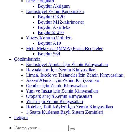
Derz Dolguları
Boydur Akrigum
Endüstriyel Zemin Kaplamaları
Boydur CK20
Boydur M12-Akrimortar
Boydur Akrifleks
Boydur® 410
Yüzey Koruma Ürünleri
Boydur A10
Metil Metakrilat (MMA) Esaslı Reçineler
Boydur 564
Çözümlerimiz
Endüstriyel Alanlar İçin Zemin Kimyasalları
Havaalanları İçin Zemin Kimyasalları
Liman, İskele ve Tersaneler İçin Zemin Kimyasalları
Askeri Alanlar İçin Zemin Kimyasalları
Gemiler İçin Zemin Kimyasalları
Yapı ve İnşaat için Zemin Kimyasalları
Otoparklar için Zemin Kimyasalları
Yollar için Zemin Kimyasalları
Hoteller, Tatil Köyleri İçin Zemin Kimyasalları
1 Saatte Kürlenen Raylı Sistem Zeminleri
İletişim