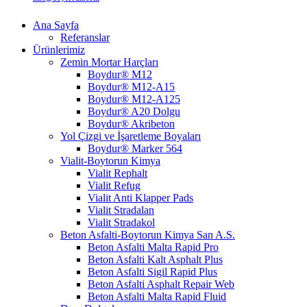
Ana Sayfa
Referanslar
Ürünlerimiz
Zemin Mortar Harçları
Boydur® M12
Boydur® M12-A15
Boydur® M12-A125
Boydur® A20 Dolgu
Boydur® Akribeton
Yol Çizgi ve İşaretleme Boyaları
Boydur® Marker 564
Vialit-Boytorun Kimya
Vialit Rephalt
Vialit Refug
Vialit Anti Klapper Pads
Vialit Stradalan
Vialit Stradakol
Beton Asfalti-Boytorun Kimya San A.S.
Beton Asfalti Malta Rapid Pro
Beton Asfalti Kalt Asphalt Plus
Beton Asfalti Sigil Rapid Plus
Beton Asfalti Asphalt Repair Web
Beton Asfalti Malta Rapid Fluid