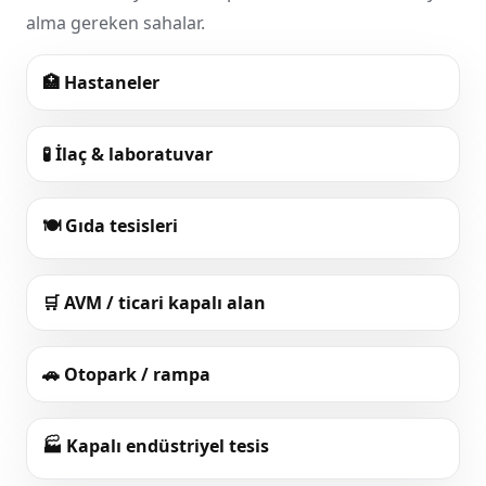
alma gereken sahalar.
🏥
Hastaneler
🧪
İlaç & laboratuvar
🍽️
Gıda tesisleri
🛒
AVM / ticari kapalı alan
🚗
Otopark / rampa
🏭
Kapalı endüstriyel tesis