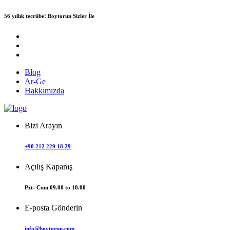
56 yıllık tecrübe!
Boytorun Sizler İle
Blog
Ar-Ge
Hakkımızda
Bizi Arayın
+90 212 229 18 29
Açılış Kapanış
Pzt- Cum 09.00 to 18.00
E-posta Gönderin
info@boytorun.com