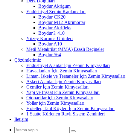
Derz Dolguları
Boydur Akrigum
Endüstriyel Zemin Kaplamaları
Boydur CK20
Boydur M12-Akrimortar
Boydur Akrifleks
Boydur® 410
Yüzey Koruma Ürünleri
Boydur A10
Metil Metakrilat (MMA) Esaslı Reçineler
Boydur 564
Çözümlerimiz
Endüstriyel Alanlar İçin Zemin Kimyasalları
Havaalanları İçin Zemin Kimyasalları
Liman, İskele ve Tersaneler İçin Zemin Kimyasalları
Askeri Alanlar İçin Zemin Kimyasalları
Gemiler İçin Zemin Kimyasalları
Yapı ve İnşaat için Zemin Kimyasalları
Otoparklar için Zemin Kimyasalları
Yollar için Zemin Kimyasalları
Hoteller, Tatil Köyleri İçin Zemin Kimyasalları
1 Saatte Kürlenen Raylı Sistem Zeminleri
İletişim