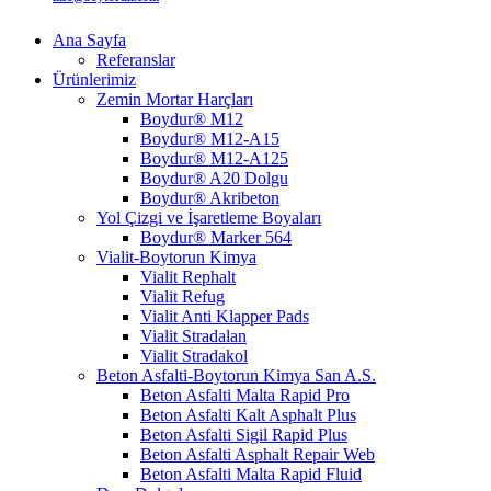
Ana Sayfa
Referanslar
Ürünlerimiz
Zemin Mortar Harçları
Boydur® M12
Boydur® M12-A15
Boydur® M12-A125
Boydur® A20 Dolgu
Boydur® Akribeton
Yol Çizgi ve İşaretleme Boyaları
Boydur® Marker 564
Vialit-Boytorun Kimya
Vialit Rephalt
Vialit Refug
Vialit Anti Klapper Pads
Vialit Stradalan
Vialit Stradakol
Beton Asfalti-Boytorun Kimya San A.S.
Beton Asfalti Malta Rapid Pro
Beton Asfalti Kalt Asphalt Plus
Beton Asfalti Sigil Rapid Plus
Beton Asfalti Asphalt Repair Web
Beton Asfalti Malta Rapid Fluid