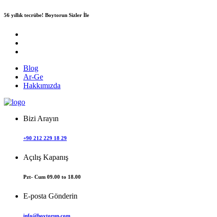
56 yıllık tecrübe!
Boytorun Sizler İle
Blog
Ar-Ge
Hakkımızda
Bizi Arayın
+90 212 229 18 29
Açılış Kapanış
Pzt- Cum 09.00 to 18.00
E-posta Gönderin
info@boytorun.com