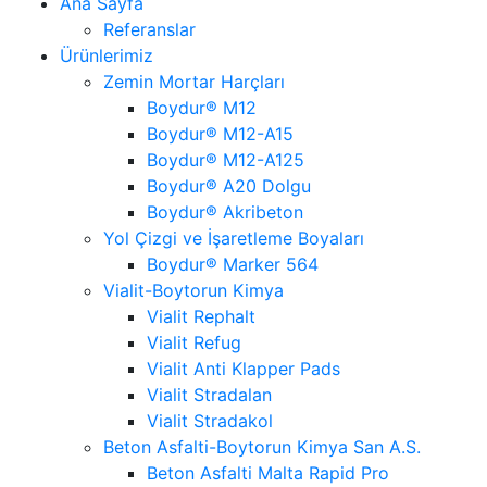
Ana Sayfa
Referanslar
Ürünlerimiz
Zemin Mortar Harçları
Boydur® M12
Boydur® M12-A15
Boydur® M12-A125
Boydur® A20 Dolgu
Boydur® Akribeton
Yol Çizgi ve İşaretleme Boyaları
Boydur® Marker 564
Vialit-Boytorun Kimya
Vialit Rephalt
Vialit Refug
Vialit Anti Klapper Pads
Vialit Stradalan
Vialit Stradakol
Beton Asfalti-Boytorun Kimya San A.S.
Beton Asfalti Malta Rapid Pro