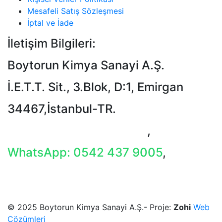
Mesafeli Satış Sözleşmesi
İptal ve İade
İletişim Bilgileri:
Boytorun Kimya Sanayi A.Ş.
İ.E.T.T. Sit., 3.Blok, D:1, Emirgan
34467,İstanbul-TR.
T: +90 212 229 18 29-34
,
WhatsApp: 0542 437 9005
,
E-Mail: info@boytorun.com
© 2025 Boytorun Kimya Sanayi A.Ş.- Proje:
Zohi
Web
Çözümleri