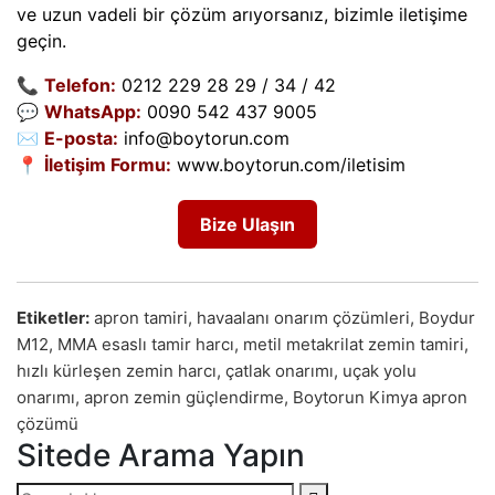
ve uzun vadeli bir çözüm arıyorsanız, bizimle iletişime
geçin.
📞
Telefon:
0212 229 28 29 / 34 / 42
💬
WhatsApp:
0090 542 437 9005
✉️
E-posta:
info@boytorun.com
📍
İletişim Formu:
www.boytorun.com/iletisim
Bize Ulaşın
Etiketler:
apron tamiri, havaalanı onarım çözümleri, Boydur
M12, MMA esaslı tamir harcı, metil metakrilat zemin tamiri,
hızlı kürleşen zemin harcı, çatlak onarımı, uçak yolu
onarımı, apron zemin güçlendirme, Boytorun Kimya apron
çözümü
Sitede Arama Yapın