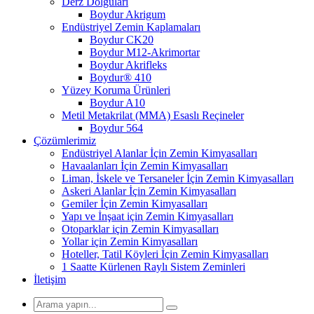
Derz Dolguları
Boydur Akrigum
Endüstriyel Zemin Kaplamaları
Boydur CK20
Boydur M12-Akrimortar
Boydur Akrifleks
Boydur® 410
Yüzey Koruma Ürünleri
Boydur A10
Metil Metakrilat (MMA) Esaslı Reçineler
Boydur 564
Çözümlerimiz
Endüstriyel Alanlar İçin Zemin Kimyasalları
Havaalanları İçin Zemin Kimyasalları
Liman, İskele ve Tersaneler İçin Zemin Kimyasalları
Askeri Alanlar İçin Zemin Kimyasalları
Gemiler İçin Zemin Kimyasalları
Yapı ve İnşaat için Zemin Kimyasalları
Otoparklar için Zemin Kimyasalları
Yollar için Zemin Kimyasalları
Hoteller, Tatil Köyleri İçin Zemin Kimyasalları
1 Saatte Kürlenen Raylı Sistem Zeminleri
İletişim