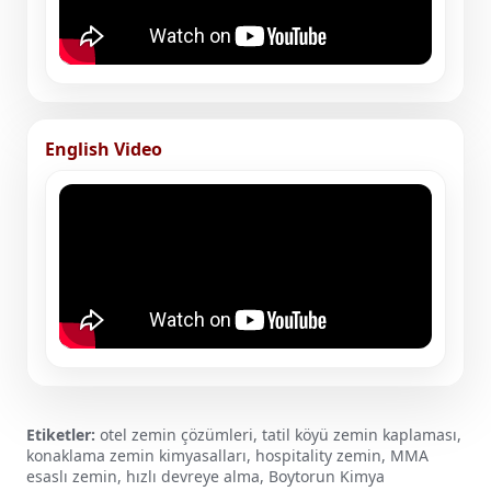
English Video
Etiketler:
otel zemin çözümleri, tatil köyü zemin kaplaması,
konaklama zemin kimyasalları, hospitality zemin, MMA
esaslı zemin, hızlı devreye alma, Boytorun Kimya