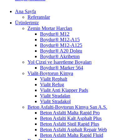
Ana Sayfa
Referanslar
Ürünlerimiz
Zemin Mortar Harçları
Boydur® M12
Boydur® M12-A15
Boydur® M12-A125
Boydur® A20 Dolgu
Boydur® Akribeton
Yol Çizgi ve İşaretleme Boyaları
Boydur® Marker 564
Vialit-Boytorun Kimya
Vialit Rephalt
Vialit Refug
Vialit Anti Klapper Pads
Vialit Stradalan
Vialit Stradakol
Beton Asfalti-Boytorun Kimya San A.S.
Beton Asfalti Malta Rapid Pro
Beton Asfalti Kalt Asphalt Plus
Beton Asfalti Sigil Rapid Plus
Beton Asfalti Asphalt Repair Web
Beton Asfalti Malta Rapid Fluid