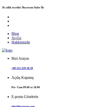
56 yıllık tecrübe!
Boytorun Sizler İle
Blog
Ar-Ge
Hakkımızda
Bizi Arayın
+90 212 229 18 29
Açılış Kapanış
Pzt- Cum 09.00 to 18.00
E-posta Gönderin
info@boytorun.com