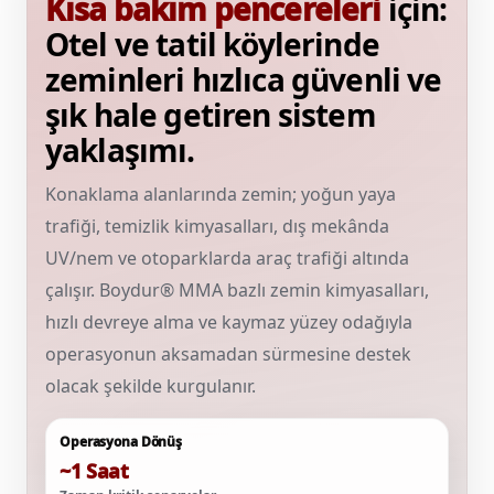
Kısa bakım pencereleri
için:
Otel ve tatil köylerinde
zeminleri hızlıca güvenli ve
şık hale getiren sistem
yaklaşımı.
Konaklama alanlarında zemin; yoğun yaya
trafiği, temizlik kimyasalları, dış mekânda
UV/nem ve otoparklarda araç trafiği altında
çalışır. Boydur® MMA bazlı zemin kimyasalları,
hızlı devreye alma ve kaymaz yüzey odağıyla
operasyonun aksamadan sürmesine destek
olacak şekilde kurgulanır.
Operasyona Dönüş
~1 Saat