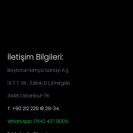
İletişim Bilgileri:
Boytorun Kimya Sanayi A.Ş.
İ.E.T.T. Sit., 3.Blok, D:1, Emirgan
34467,İstanbul-TR.
T: +90 212 229 18 29-34
,
WhatsApp: 0542 437 9005
,