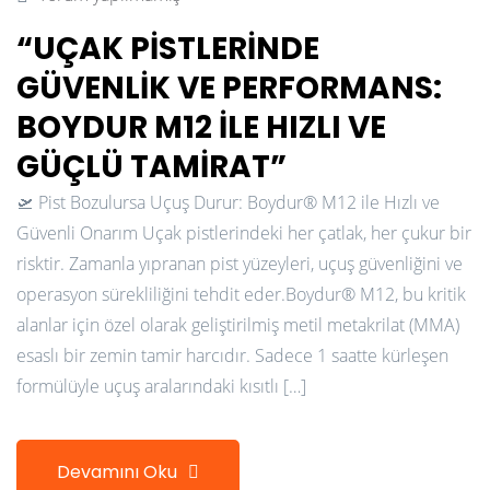
“UÇAK PISTLERINDE
GÜVENLIK VE PERFORMANS:
BOYDUR M12 ILE HIZLI VE
GÜÇLÜ TAMIRAT”
🛫 Pist Bozulursa Uçuş Durur: Boydur® M12 ile Hızlı ve
Güvenli Onarım Uçak pistlerindeki her çatlak, her çukur bir
risktir. Zamanla yıpranan pist yüzeyleri, uçuş güvenliğini ve
operasyon sürekliliğini tehdit eder.Boydur® M12, bu kritik
alanlar için özel olarak geliştirilmiş metil metakrilat (MMA)
esaslı bir zemin tamir harcıdır. Sadece 1 saatte kürleşen
formülüyle uçuş aralarındaki kısıtlı […]
Devamını Oku