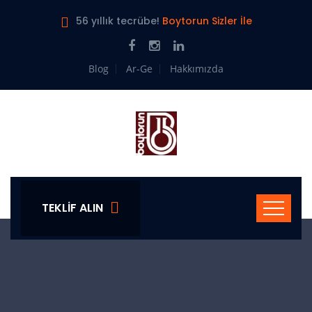
56 yıllık tecrübe!
Boytorun Sizler İle
Blog
Ar-Ge
Hakkımızda
TEKLIF ALIN