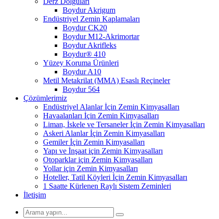
Derz Dolguları
Boydur Akrigum
Endüstriyel Zemin Kaplamaları
Boydur CK20
Boydur M12-Akrimortar
Boydur Akrifleks
Boydur® 410
Yüzey Koruma Ürünleri
Boydur A10
Metil Metakrilat (MMA) Esaslı Reçineler
Boydur 564
Çözümlerimiz
Endüstriyel Alanlar İçin Zemin Kimyasalları
Havaalanları İçin Zemin Kimyasalları
Liman, İskele ve Tersaneler İçin Zemin Kimyasalları
Askeri Alanlar İçin Zemin Kimyasalları
Gemiler İçin Zemin Kimyasalları
Yapı ve İnşaat için Zemin Kimyasalları
Otoparklar için Zemin Kimyasalları
Yollar için Zemin Kimyasalları
Hoteller, Tatil Köyleri İçin Zemin Kimyasalları
1 Saatte Kürlenen Raylı Sistem Zeminleri
İletişim