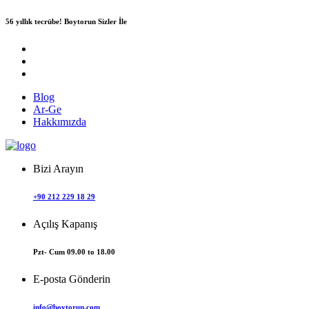
56 yıllık tecrübe!
Boytorun Sizler İle
Blog
Ar-Ge
Hakkımızda
Bizi Arayın
+90 212 229 18 29
Açılış Kapanış
Pzt- Cum 09.00 to 18.00
E-posta Gönderin
info@boytorun.com