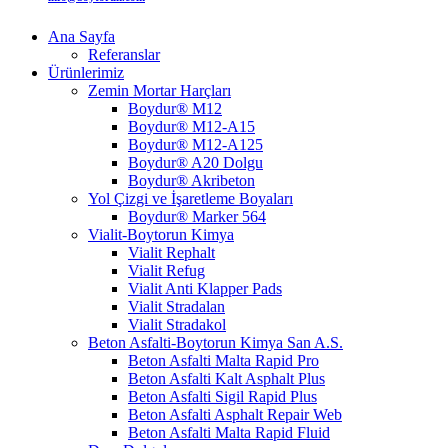
Ana Sayfa
Referanslar
Ürünlerimiz
Zemin Mortar Harçları
Boydur® M12
Boydur® M12-A15
Boydur® M12-A125
Boydur® A20 Dolgu
Boydur® Akribeton
Yol Çizgi ve İşaretleme Boyaları
Boydur® Marker 564
Vialit-Boytorun Kimya
Vialit Rephalt
Vialit Refug
Vialit Anti Klapper Pads
Vialit Stradalan
Vialit Stradakol
Beton Asfalti-Boytorun Kimya San A.S.
Beton Asfalti Malta Rapid Pro
Beton Asfalti Kalt Asphalt Plus
Beton Asfalti Sigil Rapid Plus
Beton Asfalti Asphalt Repair Web
Beton Asfalti Malta Rapid Fluid