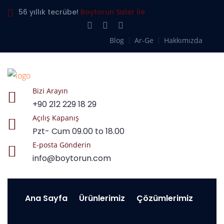
56 yıllık tecrübe!
Boytorun Sizler İle
Blog
Ar-Ge
Hakkımızda
Bizi Arayın
+90 212 229 18 29
Açılış Kapanış
Pzt- Cum 09.00 to 18.00
E-posta Gönderin
info@boytorun.com
Ana Sayfa
Ürünlerimiz
Çözümlerimiz