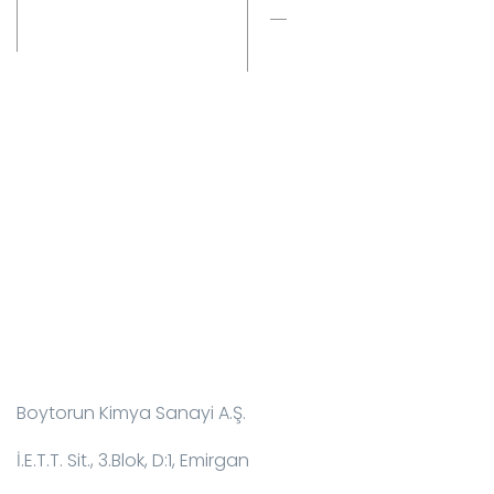
boydur M12
İptal ve İade
İletişim Bilgileri:
Boytorun Kimya Sanayi A.Ş.
İ.E.T.T. Sit., 3.Blok, D:1, Emirgan