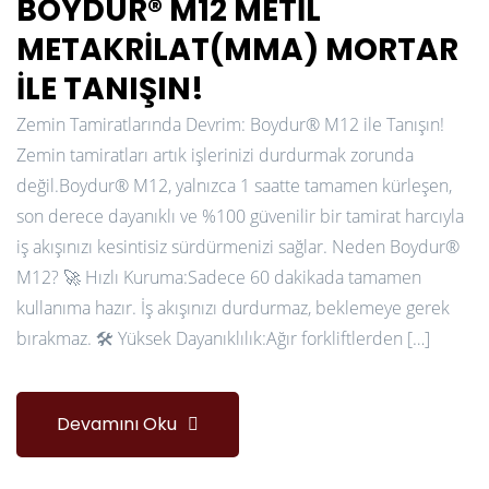
BOYDUR® M12 METIL
METAKRILAT(MMA) MORTAR
ILE TANIŞIN!
Zemin Tamiratlarında Devrim: Boydur® M12 ile Tanışın!
Zemin tamiratları artık işlerinizi durdurmak zorunda
değil.Boydur® M12, yalnızca 1 saatte tamamen kürleşen,
son derece dayanıklı ve %100 güvenilir bir tamirat harcıyla
iş akışınızı kesintisiz sürdürmenizi sağlar. Neden Boydur®
M12? 🚀 Hızlı Kuruma:Sadece 60 dakikada tamamen
kullanıma hazır. İş akışınızı durdurmaz, beklemeye gerek
bırakmaz. 🛠️ Yüksek Dayanıklılık:Ağır forkliftlerden […]
Devamını Oku