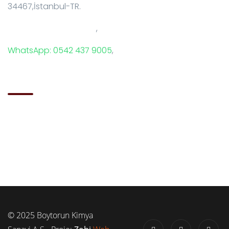
34467,İstanbul-TR.
T: +90 212 229 18 29-34
,
WhatsApp: 0542 437 9005
,
E-Mail: info@boytorun.com
© 2025 Boytorun Kimya