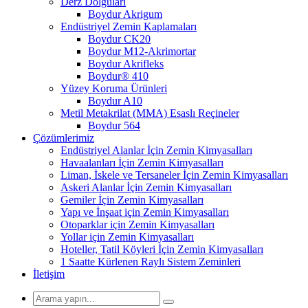
Derz Dolguları
Boydur Akrigum
Endüstriyel Zemin Kaplamaları
Boydur CK20
Boydur M12-Akrimortar
Boydur Akrifleks
Boydur® 410
Yüzey Koruma Ürünleri
Boydur A10
Metil Metakrilat (MMA) Esaslı Reçineler
Boydur 564
Çözümlerimiz
Endüstriyel Alanlar İçin Zemin Kimyasalları
Havaalanları İçin Zemin Kimyasalları
Liman, İskele ve Tersaneler İçin Zemin Kimyasalları
Askeri Alanlar İçin Zemin Kimyasalları
Gemiler İçin Zemin Kimyasalları
Yapı ve İnşaat için Zemin Kimyasalları
Otoparklar için Zemin Kimyasalları
Yollar için Zemin Kimyasalları
Hoteller, Tatil Köyleri İçin Zemin Kimyasalları
1 Saatte Kürlenen Raylı Sistem Zeminleri
İletişim