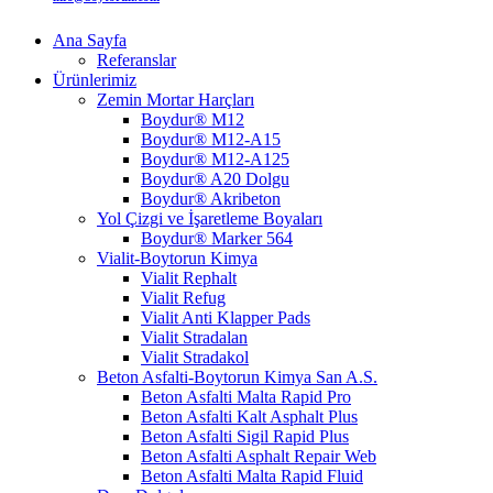
Ana Sayfa
Referanslar
Ürünlerimiz
Zemin Mortar Harçları
Boydur® M12
Boydur® M12-A15
Boydur® M12-A125
Boydur® A20 Dolgu
Boydur® Akribeton
Yol Çizgi ve İşaretleme Boyaları
Boydur® Marker 564
Vialit-Boytorun Kimya
Vialit Rephalt
Vialit Refug
Vialit Anti Klapper Pads
Vialit Stradalan
Vialit Stradakol
Beton Asfalti-Boytorun Kimya San A.S.
Beton Asfalti Malta Rapid Pro
Beton Asfalti Kalt Asphalt Plus
Beton Asfalti Sigil Rapid Plus
Beton Asfalti Asphalt Repair Web
Beton Asfalti Malta Rapid Fluid