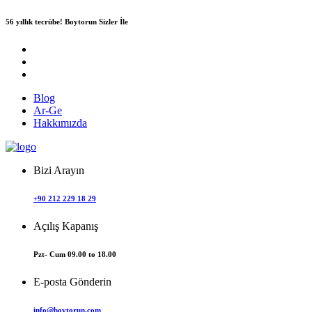
56 yıllık tecrübe!
Boytorun Sizler İle
Blog
Ar-Ge
Hakkımızda
Bizi Arayın
+90 212 229 18 29
Açılış Kapanış
Pzt- Cum 09.00 to 18.00
E-posta Gönderin
info@boytorun.com