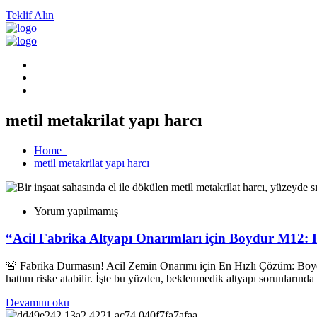
Teklif Alın
metil metakrilat yapı harcı
Home
metil metakrilat yapı harcı
Yorum yapılmamış
“Acil Fabrika Altyapı Onarımları için Boydur M12: 
🚨 Fabrika Durmasın! Acil Zemin Onarımı için En Hızlı Çözüm: Boydur®
hattını riske atabilir. İşte bu yüzden, beklenmedik altyapı sorunların
Devamını oku