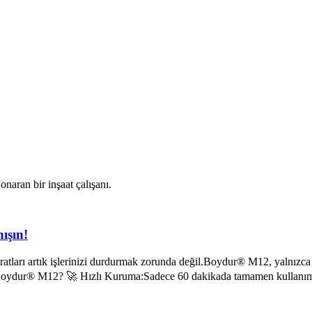
ışın!
ları artık işlerinizi durdurmak zorunda değil.Boydur® M12, yalnızca 
den Boydur® M12? 🚀 Hızlı Kuruma:Sadece 60 dakikada tamamen kullanıma