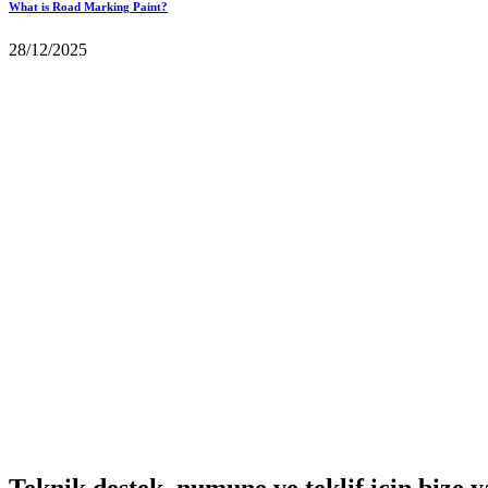
What is Road Marking Paint?
28/12/2025
Teknik destek, numune ve teklif için bize y