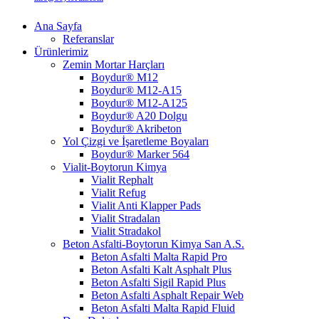
Ana Sayfa
Referanslar
Ürünlerimiz
Zemin Mortar Harçları
Boydur® M12
Boydur® M12-A15
Boydur® M12-A125
Boydur® A20 Dolgu
Boydur® Akribeton
Yol Çizgi ve İşaretleme Boyaları
Boydur® Marker 564
Vialit-Boytorun Kimya
Vialit Rephalt
Vialit Refug
Vialit Anti Klapper Pads
Vialit Stradalan
Vialit Stradakol
Beton Asfalti-Boytorun Kimya San A.S.
Beton Asfalti Malta Rapid Pro
Beton Asfalti Kalt Asphalt Plus
Beton Asfalti Sigil Rapid Plus
Beton Asfalti Asphalt Repair Web
Beton Asfalti Malta Rapid Fluid