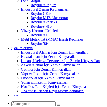
Derz Dolguları
Boydur Akrigum
Endüstriyel Zemin Kaplamaları
Boydur CK20
Boydur M12-Akrimortar
Boydur Akrifleks
Boydur® 410
Yüzey Koruma Ürünleri
Boydur A10
Metil Metakrilat (MMA) Esaslı Reçineler
Boydur 564
Çözümlerimiz
Endüstriyel Alanlar İçin Zemin Kimyasalları
Havaalanları İçin Zemin Kimyasalları
Liman, İskele ve Tersaneler İçin Zemin Kimyasalları
Askeri Alanlar İçin Zemin Kimyasalları
Gemiler İçin Zemin Kimyasalları
Yapı ve İnşaat için Zemin Kimyasalları
Otoparklar için Zemin Kimyasalları
Yollar için Zemin Kimyasalları
Hoteller, Tatil Köyleri İçin Zemin Kimyasalları
1 Saatte Kürlenen Raylı Sistem Zeminleri
İletişim