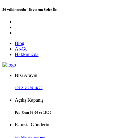
56 yıllık tecrübe!
Boytorun Sizler İle
Blog
Ar-Ge
Hakkımızda
Bizi Arayın
+90 212 229 18 29
Açılış Kapanış
Pzt- Cum 09.00 to 18.00
E-posta Gönderin
info@boytorun.com