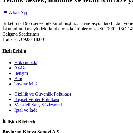
💬 WhatsApp
Şirketimiz 1965 senesinde kurulmuştur. 3. Jenerasyon tarafından yöne
İstanbul’un kuzeyindeki fabrikamızda ürünlerimizi ISO 9001, ISO 14001
Çalışma Saatlerimiz
Hafta İçi: 09:00-18:00
Hızlı Erişim
Hakkımızda
Ar-Ge
İletişim
Blog
boydur M12
Gizlilik ve Güvenlik Politikası
Kişisel Veriler Politikası
Mesafeli Satış Sözleşmesi
İptal ve İade
İletişim Bilgileri:
Boytorun Kimya Sanayi A.Ş.