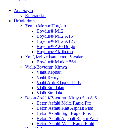
Ana Sayfa
Referanslar
Ürünlerimiz
Zemin Mortar Harçları
Boydur® M12
Boydur® M12-A15
Boydur® M12-A125
Boydur® A20 Dolgu
Boydur® Akribeton
Yol Çizgi ve İşaretleme Boyaları
Boydur® Marker 564
Vialit-Boytorun Kimya
Vialit Rephalt
Vialit Refug
Vialit Anti Klapper Pads
Vialit Stradalan
Vialit Stradakol
Beton Asfalti-Boytorun Kimya San A.S.
Beton Asfalti Malta Rapid Pro
Beton Asfalti Kalt Asphalt Plus
Beton Asfalti Sigil Rapid Plus
Beton Asfalti Asphalt Repair Web
Beton Asfalti Malta Rapid Fluid