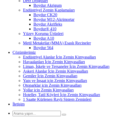
Derz Dolguları
Boydur Akrigum
Endüstriyel Zemin Kaplamaları
Boydur CK20
Boydur M12-Akrimortar
Boydur Akrifleks
Boydur® 410
Yüzey Koruma Ürünleri
Boydur A10
Metil Metakrilat (MMA) Esaslı Reçineler
Boydur 564
Çözümlerimiz
Endüstriyel Alanlar İçin Zemin Kimyasalları
Havaalanları İçin Zemin Kimyasalları
Liman, İskele ve Tersaneler İçin Zemin Kimyasalları
Askeri Alanlar İçin Zemin Kimyasalları
Gemiler İçin Zemin Kimyasalları
Yapı ve İnşaat için Zemin Kimyasalları
Otoparklar için Zemin Kimyasalları
Yollar için Zemin Kimyasalları
Hoteller, Tatil Köyleri İçin Zemin Kimyasalları
1 Saatte Kürlenen Raylı Sistem Zeminleri
İletişim