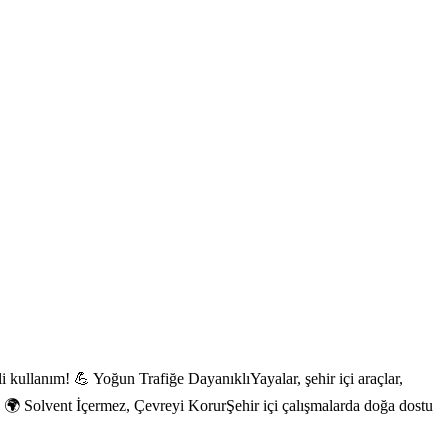
ullanım! 💪 Yoğun Trafiğe DayanıklıYayalar, şehir içi araçlar,
 🌍 Solvent İçermez, Çevreyi KorurŞehir içi çalışmalarda doğa dostu