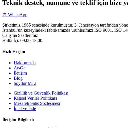
Teknik destek, numune ve teklif için bize y
💬 WhatsApp
Şirketimiz 1965 senesinde kurulmuştur. 3. Jenerasyon tarafından yöne
İstanbul’un kuzeyindeki fabrikamızda ürünlerimizi ISO 9001, ISO 14001
Çalışma Saatlerimiz
Hafta İçi: 09:00-18:00
Hızlı Erişim
Hakkımızda
Ar-Ge
İletişim
Blog
boydur M12
Gizlilik ve Güvenlik Politikası
Kişisel Veriler Politikası
Mesafeli Satış Sözleşmesi
İptal ve İade
İletişim Bilgileri: