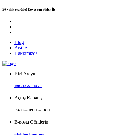
56 yıllık tecrübe!
Boytorun Sizler İle
Blog
Ar-Ge
Hakkımızda
Bizi Arayın
+90 212 229 18 29
Açılış Kapanış
Pzt- Cum 09.00 to 18.00
E-posta Gönderin
info@boytorun.com