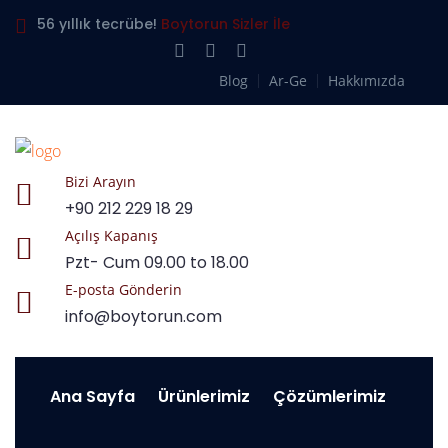
56 yıllık tecrübe!
Boytorun Sizler İle
Blog
Ar-Ge
Hakkımızda
Bizi Arayın
+90 212 229 18 29
Açılış Kapanış
Pzt- Cum 09.00 to 18.00
E-posta Gönderin
info@boytorun.com
Ana Sayfa
Ürünlerimiz
Çözümlerimiz