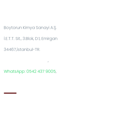
İletişim Bilgileri:
Boytorun Kimya Sanayi A.Ş.
İ.E.T.T. Sit., 3.Blok, D:1, Emirgan
34467,İstanbul-TR.
T: +90 212 229 18 29-34
,
WhatsApp: 0542 437 9005
,
E-Mail: info@boytorun.com