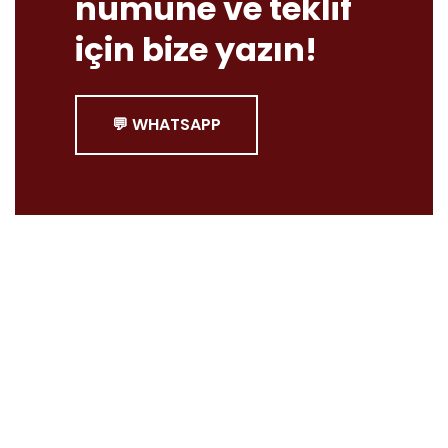
numune ve teklif
için bize yazın!
💬 WHATSAPP
Şirketimiz 1965 senesinde kurulmuştur. 3. Jenerasyon
tarafından yönetilmeye başlanmıştır.
İstanbul’un kuzeyindeki fabrikamızda ürünlerimizi ISO