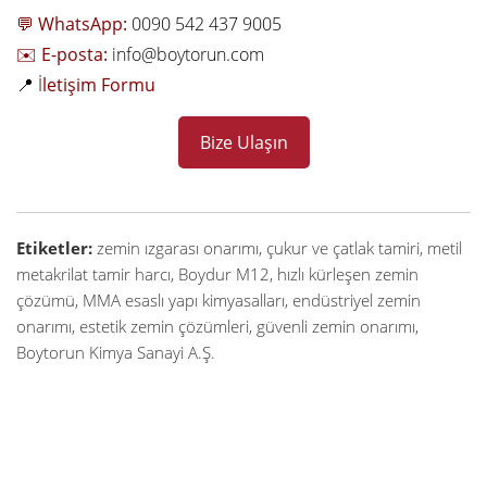
💬 WhatsApp:
0090 542 437 9005
✉️ E-posta:
info@boytorun.com
📍
İ
letişim Formu
Bize Ulaşın
Etiketler:
zemin ızgarası onarımı, çukur ve çatlak tamiri, metil
metakrilat tamir harcı, Boydur M12, hızlı kürleşen zemin
çözümü, MMA esaslı yapı kimyasalları, endüstriyel zemin
onarımı, estetik zemin çözümleri, güvenli zemin onarımı,
Boytorun Kimya Sanayi A.Ş.