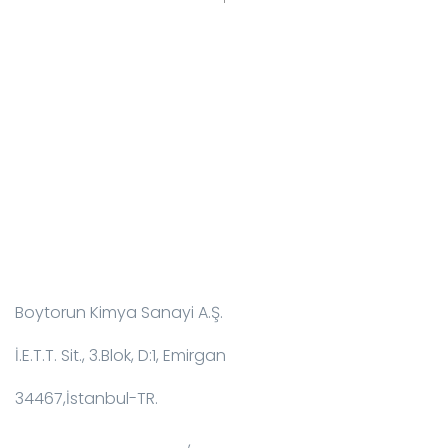
İletişim Bilgileri:
Boytorun Kimya Sanayi A.Ş.
İ.E.T.T. Sit., 3.Blok, D:1, Emirgan
34467,İstanbul-TR.
T: +90 212 229 18 29-34
,