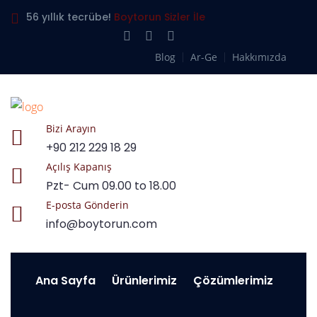
56 yıllık tecrübe!
Boytorun Sizler İle
Blog
Ar-Ge
Hakkımızda
Bizi Arayın
+90 212 229 18 29
Açılış Kapanış
Pzt- Cum 09.00 to 18.00
E-posta Gönderin
info@boytorun.com
Ana Sayfa
Ürünlerimiz
Çözümlerimiz