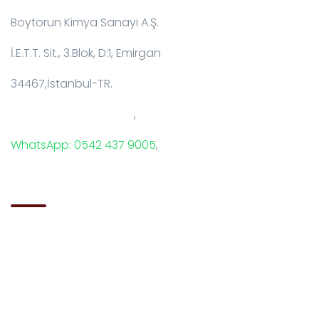
Boytorun Kimya Sanayi A.Ş.
İ.E.T.T. Sit., 3.Blok, D:1, Emirgan
34467,İstanbul-TR.
T: +90 212 229 18 29-34
,
WhatsApp: 0542 437 9005
,
E-Mail: info@boytorun.com