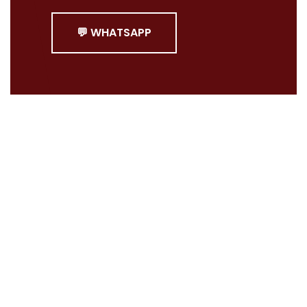
💬 WHATSAPP
Şirketimiz 1965 senesinde kurulmuştur. 3. Jenerasyon
tarafından yönetilmeye başlanmıştır.
İstanbul’un kuzeyindeki fabrikamızda ürünlerimizi ISO
9001, ISO 14001 kalite standartlarında, belgelendirilmiş
olarak üretiyoruz.
Çalışma Saatlerimiz