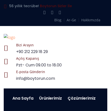
56 yıllık tecrübe!
Boytorun Sizler İle
Blog
Ar-Ge
Hakkımızda
Bizi Arayın
+90 212 229 18 29
Açılış Kapanış
Pzt- Cum 09.00 to 18.00
E-posta Gönderin
info@boytorun.com
Ana Sayfa
Ürünlerimiz
Çözümlerimiz