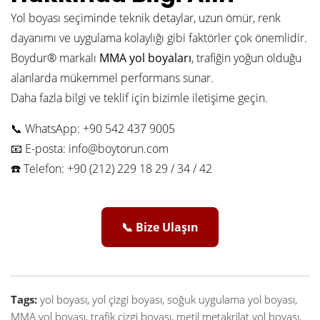
Yol boyası seçiminde teknik detaylar, uzun ömür, renk
dayanımı ve uygulama kolaylığı gibi faktörler çok önemlidir.
Boydur® markalı
MMA yol boyaları
, trafiğin yoğun olduğu
alanlarda mükemmel performans sunar.
Daha fazla bilgi ve teklif için bizimle iletişime geçin.
📞 WhatsApp: +90 542 437 9005
📧 E-posta:
info@boytorun.com
☎️ Telefon: +90 (212) 229 18 29 / 34 / 42
📞 Bize Ulaşın
Tags:
yol boyası, yol çizgi boyası, soğuk uygulama yol boyası,
MMA yol boyası, trafik çizgi boyası, metil metakrilat yol boyası,