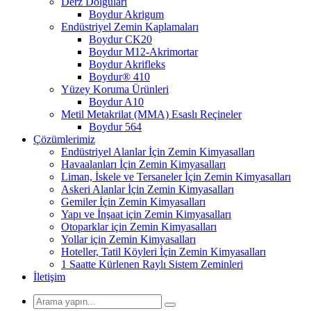
Derz Dolguları
Boydur Akrigum
Endüstriyel Zemin Kaplamaları
Boydur CK20
Boydur M12-Akrimortar
Boydur Akrifleks
Boydur® 410
Yüzey Koruma Ürünleri
Boydur A10
Metil Metakrilat (MMA) Esaslı Reçineler
Boydur 564
Çözümlerimiz
Endüstriyel Alanlar İçin Zemin Kimyasalları
Havaalanları İçin Zemin Kimyasalları
Liman, İskele ve Tersaneler İçin Zemin Kimyasalları
Askeri Alanlar İçin Zemin Kimyasalları
Gemiler İçin Zemin Kimyasalları
Yapı ve İnşaat için Zemin Kimyasalları
Otoparklar için Zemin Kimyasalları
Yollar için Zemin Kimyasalları
Hoteller, Tatil Köyleri İçin Zemin Kimyasalları
1 Saatte Kürlenen Raylı Sistem Zeminleri
İletişim