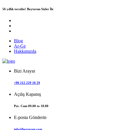
56 yıllık tecrübe!
Boytorun Sizler İle
Blog
Ar-Ge
Hakkımızda
Bizi Arayın
+90 212 229 18 29
Açılış Kapanış
Pzt- Cum 09.00 to 18.00
E-posta Gönderin
info@boytorun.com