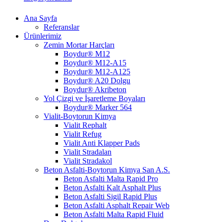
Ana Sayfa
Referanslar
Ürünlerimiz
Zemin Mortar Harçları
Boydur® M12
Boydur® M12-A15
Boydur® M12-A125
Boydur® A20 Dolgu
Boydur® Akribeton
Yol Çizgi ve İşaretleme Boyaları
Boydur® Marker 564
Vialit-Boytorun Kimya
Vialit Rephalt
Vialit Refug
Vialit Anti Klapper Pads
Vialit Stradalan
Vialit Stradakol
Beton Asfalti-Boytorun Kimya San A.S.
Beton Asfalti Malta Rapid Pro
Beton Asfalti Kalt Asphalt Plus
Beton Asfalti Sigil Rapid Plus
Beton Asfalti Asphalt Repair Web
Beton Asfalti Malta Rapid Fluid