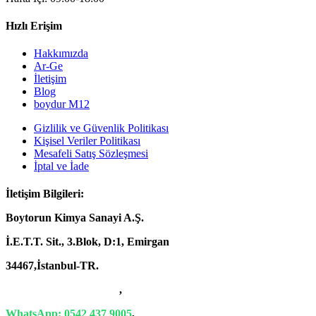
Hızlı Erişim
Hakkımızda
Ar-Ge
İletişim
Blog
boydur M12
Gizlilik ve Güvenlik Politikası
Kişisel Veriler Politikası
Mesafeli Satış Sözleşmesi
İptal ve İade
İletişim Bilgileri:
Boytorun Kimya Sanayi A.Ş.
İ.E.T.T. Sit., 3.Blok, D:1, Emirgan
34467,İstanbul-TR.
T: +90 212 229 18 29-34
,
WhatsApp: 0542 437 9005
,