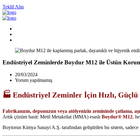
Teklif Alın
Endüstriyel Zeminlerde Boydur M12 ile Üstün Koru
20/03/2024
Yorum yapılmamış
🏭 Endüstriyel Zeminler İçin Hızlı, Güç
Fabrikanızın, deponuzun veya atölyenizin zemininde çatlama, a
Artık çözüm basit: Metil Metakrilat (MMA) esaslı
Boydur® M12
,
hem
Boytorun Kimya Sanayi A.Ş. tarafından geliştirilen bu sistem, sadece 