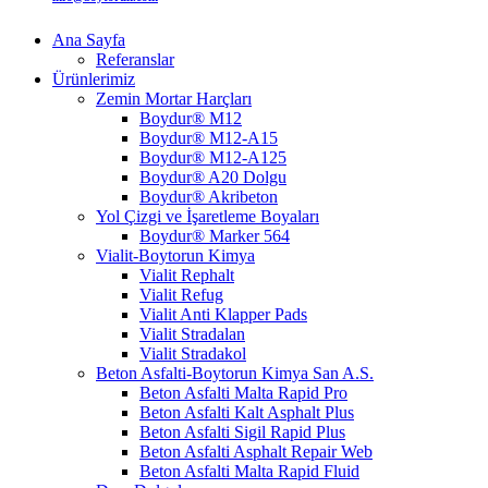
Ana Sayfa
Referanslar
Ürünlerimiz
Zemin Mortar Harçları
Boydur® M12
Boydur® M12-A15
Boydur® M12-A125
Boydur® A20 Dolgu
Boydur® Akribeton
Yol Çizgi ve İşaretleme Boyaları
Boydur® Marker 564
Vialit-Boytorun Kimya
Vialit Rephalt
Vialit Refug
Vialit Anti Klapper Pads
Vialit Stradalan
Vialit Stradakol
Beton Asfalti-Boytorun Kimya San A.S.
Beton Asfalti Malta Rapid Pro
Beton Asfalti Kalt Asphalt Plus
Beton Asfalti Sigil Rapid Plus
Beton Asfalti Asphalt Repair Web
Beton Asfalti Malta Rapid Fluid