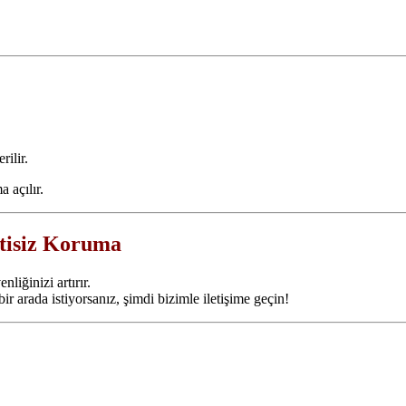
rilir.
 açılır.
ntisiz Koruma
liğinizi artırır.
bir arada istiyorsanız, şimdi bizimle iletişime geçin!