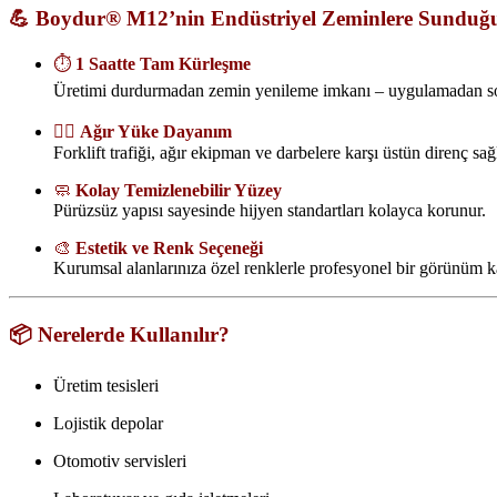
💪 Boydur® M12’nin Endüstriyel Zeminlere Sunduğu
⏱️
1 Saatte Tam Kürleşme
Üretimi durdurmadan zemin yenileme imkanı – uygulamadan sonra
🏋️‍♂️
Ağır Yüke Dayanım
Forklift trafiği, ağır ekipman ve darbelere karşı üstün direnç sağ
🧼
Kolay Temizlenebilir Yüzey
Pürüzsüz yapısı sayesinde hijyen standartları kolayca korunur.
🎨
Estetik ve Renk Seçeneği
Kurumsal alanlarınıza özel renklerle profesyonel bir görünüm ka
📦 Nerelerde Kullanılır?
Üretim tesisleri
Lojistik depolar
Otomotiv servisleri