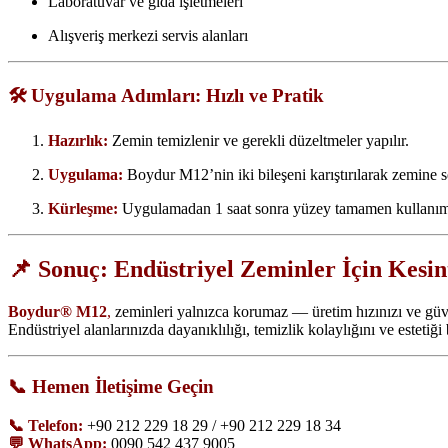
Laboratuvar ve gıda işletmeleri
Alışveriş merkezi servis alanları
🛠️ Uygulama Adımları: Hızlı ve Pratik
Hazırlık:
Zemin temizlenir ve gerekli düzeltmeler yapılır.
Uygulama:
Boydur M12’nin iki bileşeni karıştırılarak zemine se
Kürleşme:
Uygulamadan 1 saat sonra yüzey tamamen kullanıma
📌 Sonuç: Endüstriyel Zeminler İçin Kesi
Boydur® M12
,
zeminleri yalnızca korumaz — üretim hızınızı ve güven
Endüstriyel alanlarınızda dayanıklılığı, temizlik kolaylığını ve estetiği 
📞 Hemen İletişime Geçin
📞 Telefon:
+90 212 229 18 29 / +90 212 229 18 34
💬 WhatsApp:
0090 542 437 9005