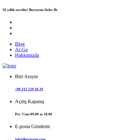
56 yıllık tecrübe!
Boytorun Sizler İle
Blog
Ar-Ge
Hakkımızda
Bizi Arayın
+90 212 229 18 29
Açılış Kapanış
Pzt- Cum 09.00 to 18.00
E-posta Gönderin
info@boytorun.com