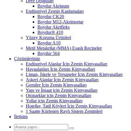
Derz Dolguları
Boydur Akrigum
Endüstriyel Zemin Kaplamaları
Boydur CK20
Boydur M12-Akrimortar
Boydur Akrifleks
Boydur® 410
Yüzey Koruma Ürünleri
Boydur A10
Metil Metakrilat (MMA) Esaslı Reçineler
Boydur 564
Çözümlerimiz
Endüstriyel Alanlar İçin Zemin Kimyasalları
Havaalanları İçin Zemin Kimyasalları
Liman, İskele ve Tersaneler İçin Zemin Kimyasalları
Askeri Alanlar İçin Zemin Kimyasalları
Gemiler İçin Zemin Kimyasalları
Yapı ve İnşaat için Zemin Kimyasalları
Otoparklar için Zemin Kimyasalları
Yollar için Zemin Kimyasalları
Hoteller, Tatil Köyleri İçin Zemin Kimyasalları
1 Saatte Kürlenen Raylı Sistem Zeminleri
İletişim