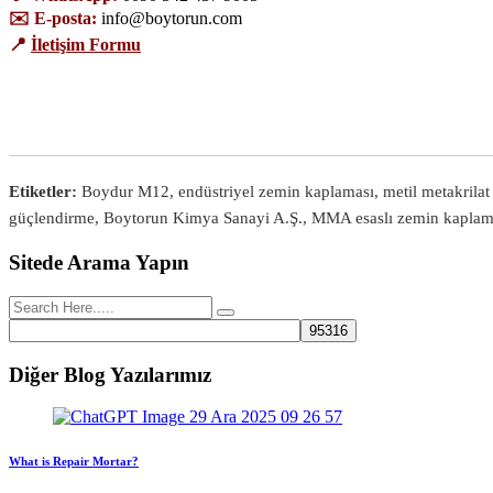
✉️ E-posta:
info@boytorun.com
📍
İletişim Formu
Etiketler:
Boydur M12, endüstriyel zemin kaplaması, metil metakrilat k
güçlendirme, Boytorun Kimya Sanayi A.Ş., MMA esaslı zemin kapla
Sitede Arama Yapın
Diğer Blog Yazılarımız
What is Repair Mortar?