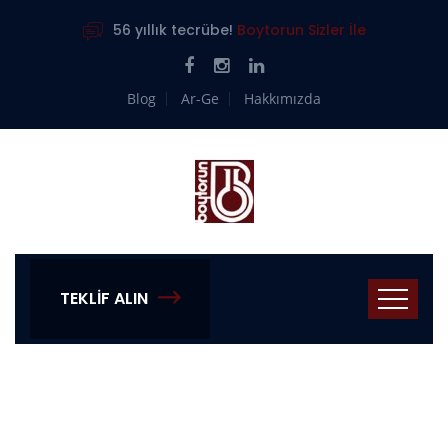
56 yıllık tecrübe!
Boytorun Sizler İle
Blog
Ar-Ge
Hakkımızda
TEKLIF ALIN