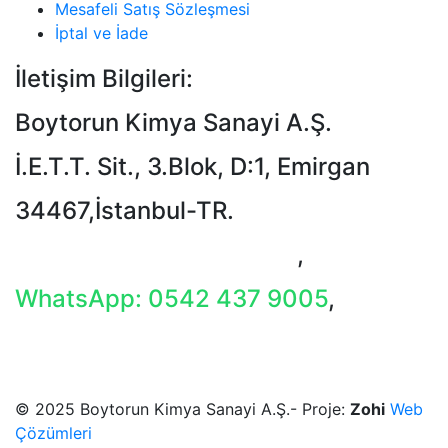
Mesafeli Satış Sözleşmesi
İptal ve İade
İletişim Bilgileri:
Boytorun Kimya Sanayi A.Ş.
İ.E.T.T. Sit., 3.Blok, D:1, Emirgan
34467,İstanbul-TR.
T: +90 212 229 18 29-34
,
WhatsApp: 0542 437 9005
,
E-Mail: info@boytorun.com
© 2025 Boytorun Kimya Sanayi A.Ş.- Proje:
Zohi
Web
Çözümleri