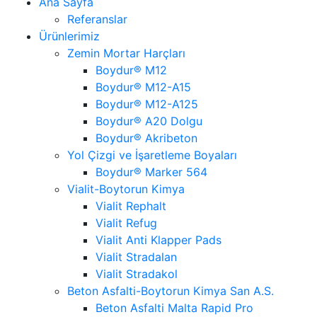
Ana Sayfa
Referanslar
Ürünlerimiz
Zemin Mortar Harçları
Boydur® M12
Boydur® M12-A15
Boydur® M12-A125
Boydur® A20 Dolgu
Boydur® Akribeton
Yol Çizgi ve İşaretleme Boyaları
Boydur® Marker 564
Vialit-Boytorun Kimya
Vialit Rephalt
Vialit Refug
Vialit Anti Klapper Pads
Vialit Stradalan
Vialit Stradakol
Beton Asfalti-Boytorun Kimya San A.S.
Beton Asfalti Malta Rapid Pro