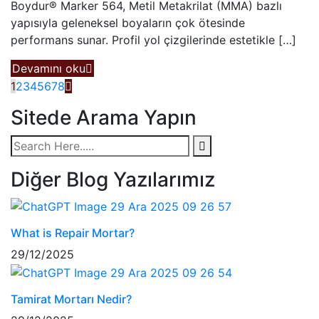
Boydur® Marker 564, Metil Metakrilat (MMA) bazlı
yapısıyla geleneksel boyaların çok ötesinde
performans sunar. Profil yol çizgilerinde estetikle […]
Devamını oku
1
2
3
4
5
6
7
8
Sitede Arama Yapın
Diğer Blog Yazılarımız
What is Repair Mortar?
29/12/2025
Tamirat Mortarı Nedir?