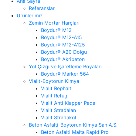
Ana Sayfa
Referanslar
Ürünlerimiz
Zemin Mortar Harçları
Boydur® M12
Boydur® M12-A15
Boydur® M12-A125
Boydur® A20 Dolgu
Boydur® Akribeton
Yol Çizgi ve İşaretleme Boyaları
Boydur® Marker 564
Vialit-Boytorun Kimya
Vialit Rephalt
Vialit Refug
Vialit Anti Klapper Pads
Vialit Stradalan
Vialit Stradakol
Beton Asfalti-Boytorun Kimya San A.S.
Beton Asfalti Malta Rapid Pro