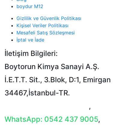
boydur M12
Gizlilik ve Güvenlik Politikası
Kişisel Veriler Politikası
Mesafeli Satış Sözleşmesi
İptal ve İade
İletişim Bilgileri:
Boytorun Kimya Sanayi A.Ş.
İ.E.T.T. Sit., 3.Blok, D:1, Emirgan
34467,İstanbul-TR.
T: +90 212 229 18 29-34
,
WhatsApp: 0542 437 9005
,
E-Mail: info@boytorun.com