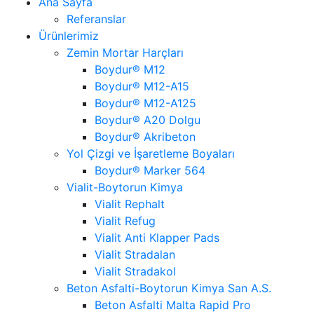
Ana Sayfa
Referanslar
Ürünlerimiz
Zemin Mortar Harçları
Boydur® M12
Boydur® M12-A15
Boydur® M12-A125
Boydur® A20 Dolgu
Boydur® Akribeton
Yol Çizgi ve İşaretleme Boyaları
Boydur® Marker 564
Vialit-Boytorun Kimya
Vialit Rephalt
Vialit Refug
Vialit Anti Klapper Pads
Vialit Stradalan
Vialit Stradakol
Beton Asfalti-Boytorun Kimya San A.S.
Beton Asfalti Malta Rapid Pro