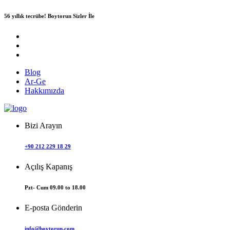
56 yıllık tecrübe!
Boytorun Sizler İle
Blog
Ar-Ge
Hakkımızda
Bizi Arayın
+90 212 229 18 29
Açılış Kapanış
Pzt- Cum 09.00 to 18.00
E-posta Gönderin
info@boytorun.com