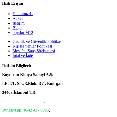
Hızlı Erişim
Hakkımızda
Ar-Ge
İletişim
Blog
boydur M12
Gizlilik ve Güvenlik Politikası
Kişisel Veriler Politikası
Mesafeli Satış Sözleşmesi
İptal ve İade
İletişim Bilgileri:
Boytorun Kimya Sanayi A.Ş.
İ.E.T.T. Sit., 3.Blok, D:1, Emirgan
34467,İstanbul-TR.
T: +90 212 229 18 29-34
,
WhatsApp: 0542 437 9005
,