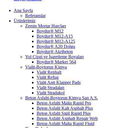
Ana Sayfa
Referanslar
Ürünlerimiz
Zemin Mortar Harçları
Boydur® M12
Boydur® M12-A15
Boydur® M12-A125
Boydur® A20 Dolgu
Boydur® Akribeton
Yol Çizgi ve İşaretleme Boyaları
Boydur® Marker 564
Vialit-Boytorun Kimya
Vialit Rephalt
Vialit Refug
Vialit Anti Klapper Pads
Vialit Stradalan
Vialit Stradakol
Beton Asfalti-Boytorun Kimya San A.S.
Beton Asfalti Malta Rapid Pro
Beton Asfalti Kalt Asphalt Plus
Beton Asfalti Sigil Rapid Plus
Beton Asfalti Asphalt Repair Web
Beton Asfalti Malta Rapid Fluid