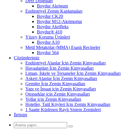
Derz Dolguları
Boydur Akrigum
Endüstriyel Zemin Kaplamaları
Boydur CK20
Boydur M12-Akrimortar
Boydur Akrifleks
Boydur® 410
Yüzey Koruma Ürünleri
Boydur A10
Metil Metakrilat (MMA) Esaslı Reçineler
Boydur 564
Çözümlerimiz
Endüstriyel Alanlar İçin Zemin Kimyasalları
Havaalanları İçin Zemin Kimyasalları
Liman, İskele ve Tersaneler İçin Zemin Kimyasalları
Askeri Alanlar İçin Zemin Kimyasalları
Gemiler İçin Zemin Kimyasalları
Yapı ve İnşaat için Zemin Kimyasalları
Otoparklar için Zemin Kimyasalları
Yollar için Zemin Kimyasalları
Hoteller, Tatil Köyleri İçin Zemin Kimyasalları
1 Saatte Kürlenen Raylı Sistem Zeminleri
İletişim