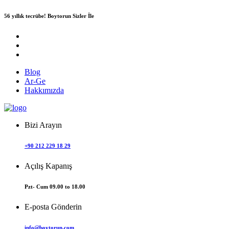
56 yıllık tecrübe!
Boytorun Sizler İle
Blog
Ar-Ge
Hakkımızda
Bizi Arayın
+90 212 229 18 29
Açılış Kapanış
Pzt- Cum 09.00 to 18.00
E-posta Gönderin
info@boytorun.com