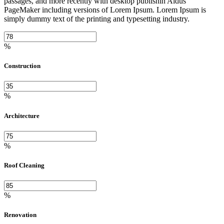
passages, and more recently with desktop publishin Aldus
PageMaker including versions of Lorem Ipsum. Lorem Ipsum is
simply dummy text of the printing and typesetting industry.
%
Construction
%
Architecture
%
Roof Cleaning
%
Renovation