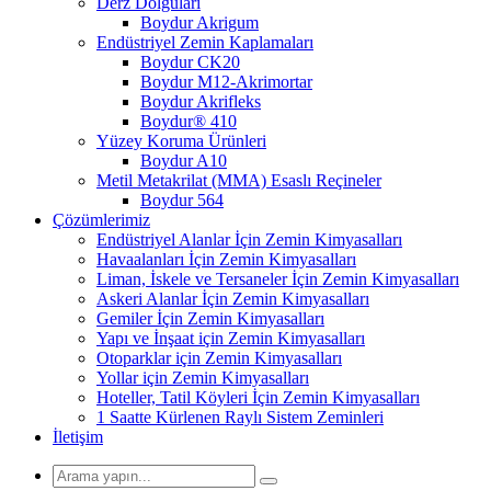
Derz Dolguları
Boydur Akrigum
Endüstriyel Zemin Kaplamaları
Boydur CK20
Boydur M12-Akrimortar
Boydur Akrifleks
Boydur® 410
Yüzey Koruma Ürünleri
Boydur A10
Metil Metakrilat (MMA) Esaslı Reçineler
Boydur 564
Çözümlerimiz
Endüstriyel Alanlar İçin Zemin Kimyasalları
Havaalanları İçin Zemin Kimyasalları
Liman, İskele ve Tersaneler İçin Zemin Kimyasalları
Askeri Alanlar İçin Zemin Kimyasalları
Gemiler İçin Zemin Kimyasalları
Yapı ve İnşaat için Zemin Kimyasalları
Otoparklar için Zemin Kimyasalları
Yollar için Zemin Kimyasalları
Hoteller, Tatil Köyleri İçin Zemin Kimyasalları
1 Saatte Kürlenen Raylı Sistem Zeminleri
İletişim