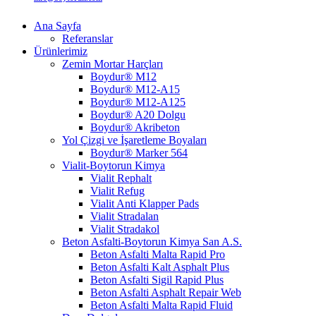
Ana Sayfa
Referanslar
Ürünlerimiz
Zemin Mortar Harçları
Boydur® M12
Boydur® M12-A15
Boydur® M12-A125
Boydur® A20 Dolgu
Boydur® Akribeton
Yol Çizgi ve İşaretleme Boyaları
Boydur® Marker 564
Vialit-Boytorun Kimya
Vialit Rephalt
Vialit Refug
Vialit Anti Klapper Pads
Vialit Stradalan
Vialit Stradakol
Beton Asfalti-Boytorun Kimya San A.S.
Beton Asfalti Malta Rapid Pro
Beton Asfalti Kalt Asphalt Plus
Beton Asfalti Sigil Rapid Plus
Beton Asfalti Asphalt Repair Web
Beton Asfalti Malta Rapid Fluid