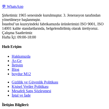
💬 WhatsApp
Şirketimiz 1965 senesinde kurulmuştur. 3. Jenerasyon tarafından
yönetilmeye başlanmıştır.
İstanbul’un kuzeyindeki fabrikamızda ürünlerimizi ISO 9001, ISO
14001 kalite standartlarında, belgelendirilmiş olarak üretiyoruz.
Çalışma Saatlerimiz
Hafta İçi: 09:00-18:00
Hızlı Erişim
Hakkımızda
Ar-Ge
İletişim
Blog
boydur M12
Gizlilik ve Güvenlik Politikası
Kişisel Veriler Politikası
Mesafeli Satış Sözleşmesi
İptal ve İade
İletişim Bilgileri: