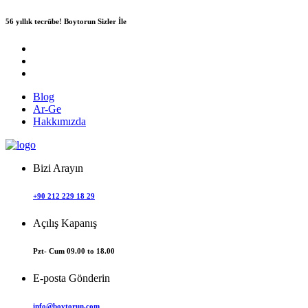
56 yıllık tecrübe!
Boytorun Sizler İle
Blog
Ar-Ge
Hakkımızda
Bizi Arayın
+90 212 229 18 29
Açılış Kapanış
Pzt- Cum 09.00 to 18.00
E-posta Gönderin
info@boytorun.com