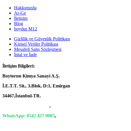
Hakkımızda
Ar-Ge
İletişim
Blog
boydur M12
Gizlilik ve Güvenlik Politikası
Kişisel Veriler Politikası
Mesafeli Satış Sözleşmesi
İptal ve İade
İletişim Bilgileri:
Boytorun Kimya Sanayi A.Ş.
İ.E.T.T. Sit., 3.Blok, D:1, Emirgan
34467,İstanbul-TR.
T: +90 212 229 18 29-34
,
WhatsApp: 0542 437 9005
,
E-Mail: info@boytorun.com