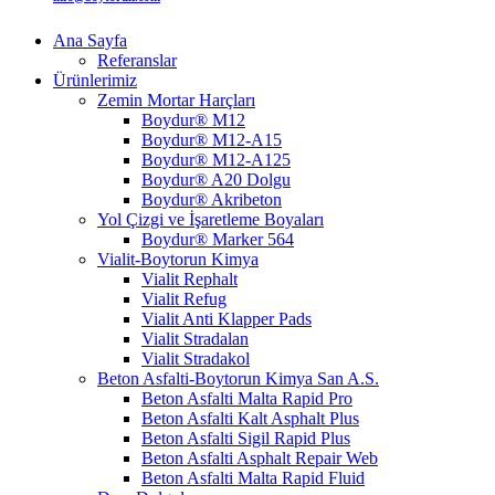
Ana Sayfa
Referanslar
Ürünlerimiz
Zemin Mortar Harçları
Boydur® M12
Boydur® M12-A15
Boydur® M12-A125
Boydur® A20 Dolgu
Boydur® Akribeton
Yol Çizgi ve İşaretleme Boyaları
Boydur® Marker 564
Vialit-Boytorun Kimya
Vialit Rephalt
Vialit Refug
Vialit Anti Klapper Pads
Vialit Stradalan
Vialit Stradakol
Beton Asfalti-Boytorun Kimya San A.S.
Beton Asfalti Malta Rapid Pro
Beton Asfalti Kalt Asphalt Plus
Beton Asfalti Sigil Rapid Plus
Beton Asfalti Asphalt Repair Web
Beton Asfalti Malta Rapid Fluid