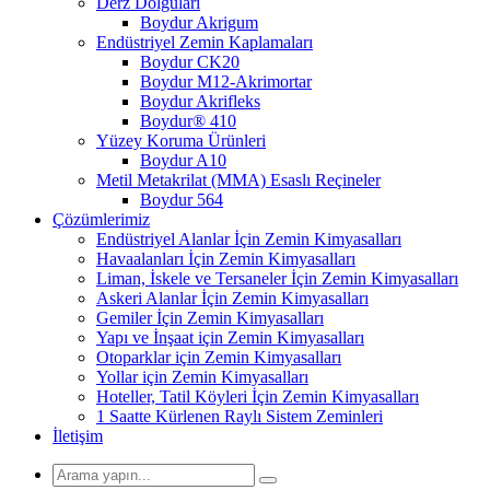
Derz Dolguları
Boydur Akrigum
Endüstriyel Zemin Kaplamaları
Boydur CK20
Boydur M12-Akrimortar
Boydur Akrifleks
Boydur® 410
Yüzey Koruma Ürünleri
Boydur A10
Metil Metakrilat (MMA) Esaslı Reçineler
Boydur 564
Çözümlerimiz
Endüstriyel Alanlar İçin Zemin Kimyasalları
Havaalanları İçin Zemin Kimyasalları
Liman, İskele ve Tersaneler İçin Zemin Kimyasalları
Askeri Alanlar İçin Zemin Kimyasalları
Gemiler İçin Zemin Kimyasalları
Yapı ve İnşaat için Zemin Kimyasalları
Otoparklar için Zemin Kimyasalları
Yollar için Zemin Kimyasalları
Hoteller, Tatil Köyleri İçin Zemin Kimyasalları
1 Saatte Kürlenen Raylı Sistem Zeminleri
İletişim