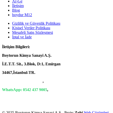
Ar-Ge
İletişim
Blog
boydur M12
Gizlilik ve Güvenlik Politikası
Kişisel Veriler Politikası
Mesafeli Satış Sözleşmesi
İptal ve İade
İletişim Bilgileri:
Boytorun Kimya Sanayi A.Ş.
İ.E.T.T. Sit., 3.Blok, D:1, Emirgan
34467,İstanbul-TR.
T: +90 212 229 18 29-34
,
WhatsApp: 0542 437 9005
,
E-Mail: info@boytorun.com
© 2025 Boytorun Kimya Sanayi A.Ş.- Proje:
Zohi
Web Çözümleri