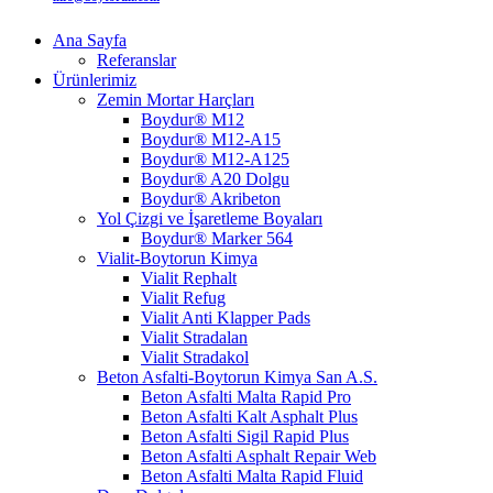
Ana Sayfa
Referanslar
Ürünlerimiz
Zemin Mortar Harçları
Boydur® M12
Boydur® M12-A15
Boydur® M12-A125
Boydur® A20 Dolgu
Boydur® Akribeton
Yol Çizgi ve İşaretleme Boyaları
Boydur® Marker 564
Vialit-Boytorun Kimya
Vialit Rephalt
Vialit Refug
Vialit Anti Klapper Pads
Vialit Stradalan
Vialit Stradakol
Beton Asfalti-Boytorun Kimya San A.S.
Beton Asfalti Malta Rapid Pro
Beton Asfalti Kalt Asphalt Plus
Beton Asfalti Sigil Rapid Plus
Beton Asfalti Asphalt Repair Web
Beton Asfalti Malta Rapid Fluid