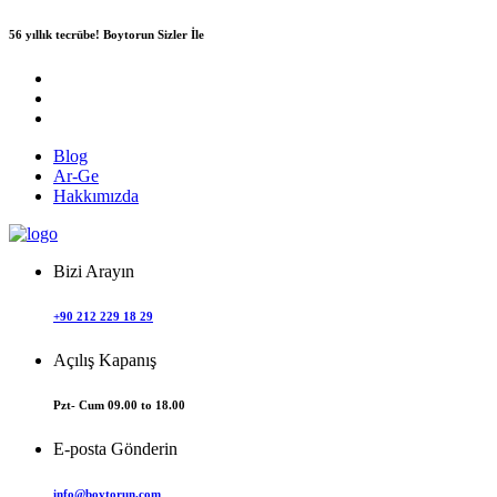
56 yıllık tecrübe!
Boytorun Sizler İle
Blog
Ar-Ge
Hakkımızda
Bizi Arayın
+90 212 229 18 29
Açılış Kapanış
Pzt- Cum 09.00 to 18.00
E-posta Gönderin
info@boytorun.com