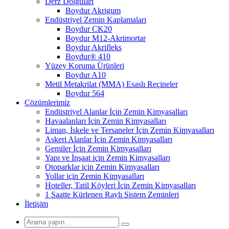
Derz Dolguları
Boydur Akrigum
Endüstriyel Zemin Kaplamaları
Boydur CK20
Boydur M12-Akrimortar
Boydur Akrifleks
Boydur® 410
Yüzey Koruma Ürünleri
Boydur A10
Metil Metakrilat (MMA) Esaslı Reçineler
Boydur 564
Çözümlerimiz
Endüstriyel Alanlar İçin Zemin Kimyasalları
Havaalanları İçin Zemin Kimyasalları
Liman, İskele ve Tersaneler İçin Zemin Kimyasalları
Askeri Alanlar İçin Zemin Kimyasalları
Gemiler İçin Zemin Kimyasalları
Yapı ve İnşaat için Zemin Kimyasalları
Otoparklar için Zemin Kimyasalları
Yollar için Zemin Kimyasalları
Hoteller, Tatil Köyleri İçin Zemin Kimyasalları
1 Saatte Kürlenen Raylı Sistem Zeminleri
İletişim