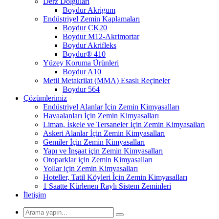
Derz Dolguları
Boydur Akrigum
Endüstriyel Zemin Kaplamaları
Boydur CK20
Boydur M12-Akrimortar
Boydur Akrifleks
Boydur® 410
Yüzey Koruma Ürünleri
Boydur A10
Metil Metakrilat (MMA) Esaslı Reçineler
Boydur 564
Çözümlerimiz
Endüstriyel Alanlar İçin Zemin Kimyasalları
Havaalanları İçin Zemin Kimyasalları
Liman, İskele ve Tersaneler İçin Zemin Kimyasalları
Askeri Alanlar İçin Zemin Kimyasalları
Gemiler İçin Zemin Kimyasalları
Yapı ve İnşaat için Zemin Kimyasalları
Otoparklar için Zemin Kimyasalları
Yollar için Zemin Kimyasalları
Hoteller, Tatil Köyleri İçin Zemin Kimyasalları
1 Saatte Kürlenen Raylı Sistem Zeminleri
İletişim