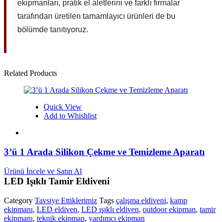
ekipmanları, pratik el aletlerini ve farklı firmalar
tarafından üretilen tamamlayıcı ürünleri de bu
bölümde tanıtıyoruz.
Related Products
Quick View
Add to Whishlist
3’ü 1 Arada Silikon Çekme ve Temizleme Aparatı
Ürünü İncele ve Satın Al
LED Işıklı Tamir Eldiveni
Category
Tavsiye Ettiklerimiz
Tags
çalışma eldiveni
,
kamp
ekipmanı
,
LED eldiven
,
LED ışıklı eldiven
,
outdoor ekipman
,
tamir
ekipmanı
,
teknik ekipman
,
yardımcı ekipman