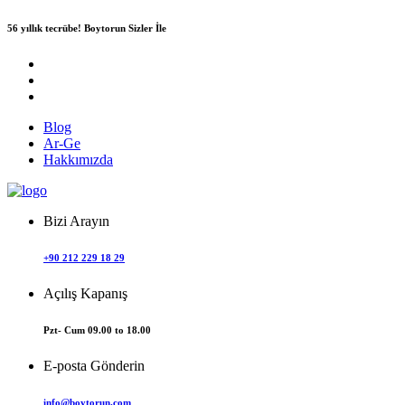
56 yıllık tecrübe!
Boytorun Sizler İle
Blog
Ar-Ge
Hakkımızda
Bizi Arayın
+90 212 229 18 29
Açılış Kapanış
Pzt- Cum 09.00 to 18.00
E-posta Gönderin
info@boytorun.com