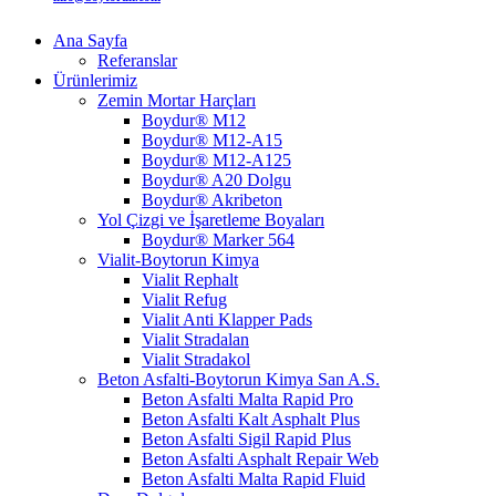
Ana Sayfa
Referanslar
Ürünlerimiz
Zemin Mortar Harçları
Boydur® M12
Boydur® M12-A15
Boydur® M12-A125
Boydur® A20 Dolgu
Boydur® Akribeton
Yol Çizgi ve İşaretleme Boyaları
Boydur® Marker 564
Vialit-Boytorun Kimya
Vialit Rephalt
Vialit Refug
Vialit Anti Klapper Pads
Vialit Stradalan
Vialit Stradakol
Beton Asfalti-Boytorun Kimya San A.S.
Beton Asfalti Malta Rapid Pro
Beton Asfalti Kalt Asphalt Plus
Beton Asfalti Sigil Rapid Plus
Beton Asfalti Asphalt Repair Web
Beton Asfalti Malta Rapid Fluid