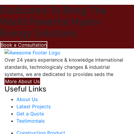
Dedicated To Bring The
World Powerful Hydro-
Energy Solutions
Book a Consultation
Over 24 years experience & knowledge international
standards, technologicaly changes & industrial
systems, we are dedicated to provides seds the
More About Us
Useful Links
About Us
Latest Projects
Get a Quote
Testimonials
Construction Product