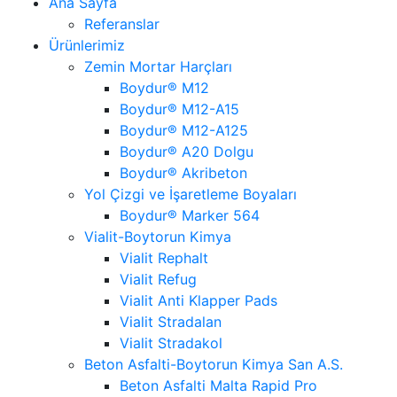
Ana Sayfa
Referanslar
Ürünlerimiz
Zemin Mortar Harçları
Boydur® M12
Boydur® M12-A15
Boydur® M12-A125
Boydur® A20 Dolgu
Boydur® Akribeton
Yol Çizgi ve İşaretleme Boyaları
Boydur® Marker 564
Vialit-Boytorun Kimya
Vialit Rephalt
Vialit Refug
Vialit Anti Klapper Pads
Vialit Stradalan
Vialit Stradakol
Beton Asfalti-Boytorun Kimya San A.S.
Beton Asfalti Malta Rapid Pro