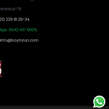
İstanbul-TR.
212 229 18 29-34
,
App: 0542 437 9005
,
: info@boytorun.com