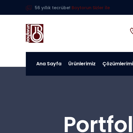
56 yıllık tecrübe!
Boytorun Sizler İle
Ana Sayfa
Ürünlerimiz
Çözümlerim
Portfo