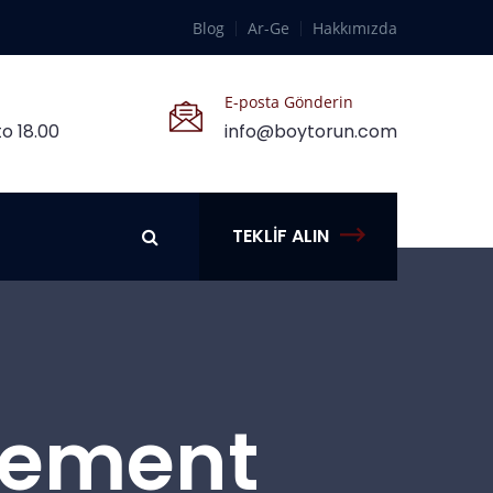
Blog
Ar-Ge
Hakkımızda
E-posta Gönderin
o 18.00
info@boytorun.com
TEKLIF ALIN
Element