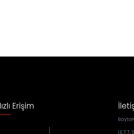
ızlı Erişim
İleti
Boytor
İ.E.T.T.