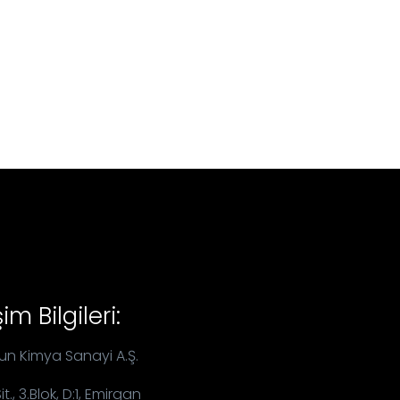
şim Bilgileri:
un Kimya Sanayi A.Ş.
 Sit., 3.Blok, D:1, Emirgan