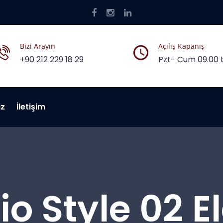
Bizi Arayın
Açılış Kapanış
+90 212 229 18 29
Pzt- Cum 09.00 t
iz
İletişim
lio Style 02 