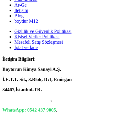
Ar-Ge
İletişim
Blog
boydur M12
Gizlilik ve Güvenlik Politikası
Kişisel Veriler Politikası
Mesafeli Satış Sözleşmesi
İptal ve İade
İletişim Bilgileri:
Boytorun Kimya Sanayi A.Ş.
İ.E.T.T. Sit., 3.Blok, D:1, Emirgan
34467,İstanbul-TR.
T: +90 212 229 18 29-34
,
WhatsApp: 0542 437 9005
,
E-Mail: info@boytorun.com