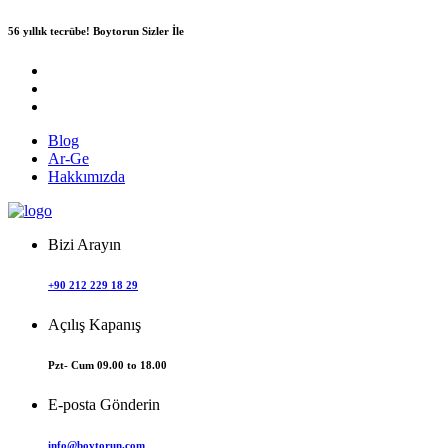
56 yıllık tecrübe!
Boytorun Sizler İle
Blog
Ar-Ge
Hakkımızda
Bizi Arayın
+90 212 229 18 29
Açılış Kapanış
Pzt- Cum 09.00 to 18.00
E-posta Gönderin
info@boytorun.com