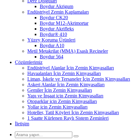
Derz Dolguları
Boydur Akrigum
Endüstriyel Zemin Kaplamaları
Boydur CK20
Boydur M12-Akrimortar
Boydur Akrifleks
Boydur® 410
Yüzey Koruma Ürünleri
Boydur A10
Metil Metakrilat (MMA) Esaslı Reçineler
Boydur 564
Çözümlerimiz
Endüstriyel Alanlar İçin Zemin Kimyasalları
Havaalanları İçin Zemin Kimyasalları
Liman, İskele ve Tersaneler İçin Zemin Kimyasalları
Askeri Alanlar İçin Zemin Kimyasalları
Gemiler İçin Zemin Kimyasalları
Yapı ve İnşaat için Zemin Kimyasalları
Otoparklar için Zemin Kimyasalları
Yollar için Zemin Kimyasalları
Hoteller, Tatil Köyleri İçin Zemin Kimyasalları
1 Saatte Kürlenen Raylı Sistem Zeminleri
İletişim