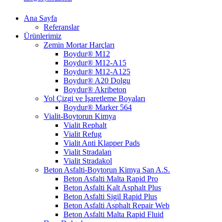
Ana Sayfa
Referanslar
Ürünlerimiz
Zemin Mortar Harçları
Boydur® M12
Boydur® M12-A15
Boydur® M12-A125
Boydur® A20 Dolgu
Boydur® Akribeton
Yol Çizgi ve İşaretleme Boyaları
Boydur® Marker 564
Vialit-Boytorun Kimya
Vialit Rephalt
Vialit Refug
Vialit Anti Klapper Pads
Vialit Stradalan
Vialit Stradakol
Beton Asfalti-Boytorun Kimya San A.S.
Beton Asfalti Malta Rapid Pro
Beton Asfalti Kalt Asphalt Plus
Beton Asfalti Sigil Rapid Plus
Beton Asfalti Asphalt Repair Web
Beton Asfalti Malta Rapid Fluid