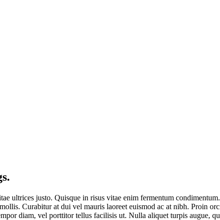
s.
lla vitae ultrices justo. Quisque in risus vitae enim fermentum condimentu
mollis. Curabitur at dui vel mauris laoreet euismod ac at nibh. Proin orc
or diam, vel porttitor tellus facilisis ut. Nulla aliquet turpis augue, qu