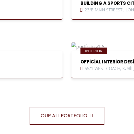
BUILDING A SPORTS CI
23/B MAIN STREEST , L
INTERIOR
OFFICIAL INTERIOR DES
55/1 WEST COACH, KURIL
OUR ALL PORTFOLIO