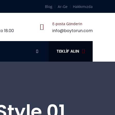
Blog
Ar-Ge
Hakkımızda
E-posta Gönderin
o 18.00
info@boytorun.com
TEKLIF ALIN
Style 01