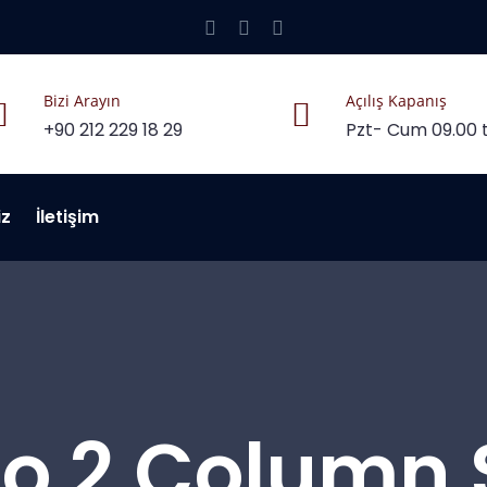
Bizi Arayın
Açılış Kapanış
+90 212 229 18 29
Pzt- Cum 09.00 t
iz
İletişim
io 2 Column 