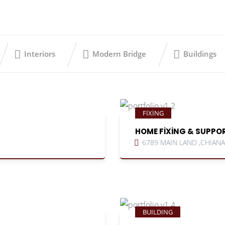
Interiors
Modern Bridge
Buildings
FIXING
HOME FIXING & SUPPO
6789 MAIN LAND ,CHIANA
BUILDING