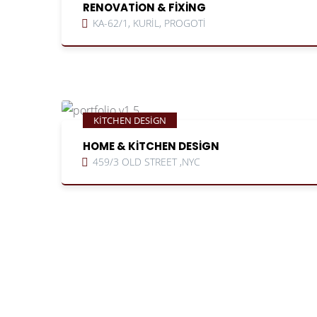
RENOVATION & FIXING
KA-62/1, KURIL, PROGOTI
KITCHEN DESIGN
HOME & KITCHEN DESIGN
459/3 OLD STREET ,NYC