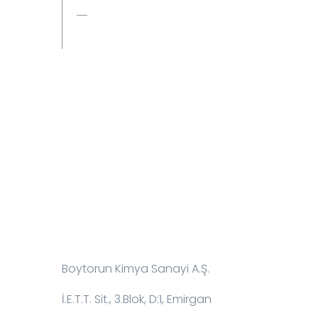
boydur M12
İletişim Bilgileri:
Boytorun Kimya Sanayi A.Ş.
İ.E.T.T. Sit., 3.Blok, D:1, Emirgan