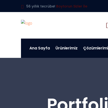
56 yıllık tecrübe!
Boytorun Sizler İle
Ana Sayfa
Ürünlerimiz
Çözümlerim
Portfol