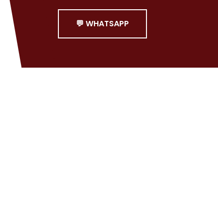
💬 WHATSAPP
on tarafından yönetilmeye başlanmıştır.
SO 9001, ISO 14001 kalite standartlarında, belgelendirilmiş olar