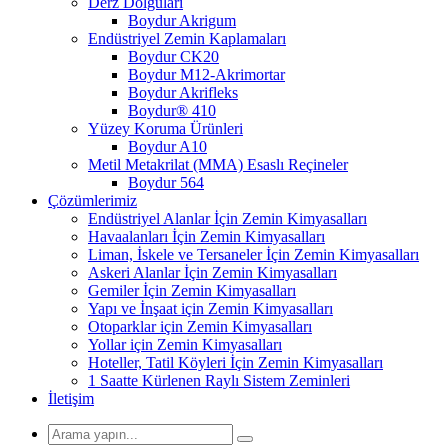
Derz Dolguları
Boydur Akrigum
Endüstriyel Zemin Kaplamaları
Boydur CK20
Boydur M12-Akrimortar
Boydur Akrifleks
Boydur® 410
Yüzey Koruma Ürünleri
Boydur A10
Metil Metakrilat (MMA) Esaslı Reçineler
Boydur 564
Çözümlerimiz
Endüstriyel Alanlar İçin Zemin Kimyasalları
Havaalanları İçin Zemin Kimyasalları
Liman, İskele ve Tersaneler İçin Zemin Kimyasalları
Askeri Alanlar İçin Zemin Kimyasalları
Gemiler İçin Zemin Kimyasalları
Yapı ve İnşaat için Zemin Kimyasalları
Otoparklar için Zemin Kimyasalları
Yollar için Zemin Kimyasalları
Hoteller, Tatil Köyleri İçin Zemin Kimyasalları
1 Saatte Kürlenen Raylı Sistem Zeminleri
İletişim