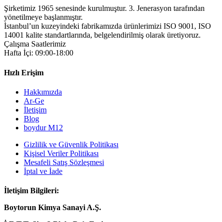
Şirketimiz 1965 senesinde kurulmuştur. 3. Jenerasyon tarafından
yönetilmeye başlanmıştır.
İstanbul’un kuzeyindeki fabrikamızda ürünlerimizi ISO 9001, ISO
14001 kalite standartlarında, belgelendirilmiş olarak üretiyoruz.
Çalışma Saatlerimiz
Hafta İçi: 09:00-18:00
Hızlı Erişim
Hakkımızda
Ar-Ge
İletişim
Blog
boydur M12
Gizlilik ve Güvenlik Politikası
Kişisel Veriler Politikası
Mesafeli Satış Sözleşmesi
İptal ve İade
İletişim Bilgileri:
Boytorun Kimya Sanayi A.Ş.