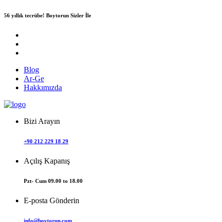
56 yıllık tecrübe!
Boytorun Sizler İle
Blog
Ar-Ge
Hakkımızda
Bizi Arayın
+90 212 229 18 29
Açılış Kapanış
Pzt- Cum 09.00 to 18.00
E-posta Gönderin
info@boytorun.com