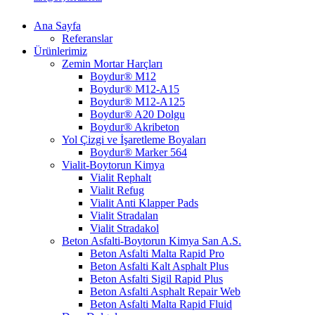
Ana Sayfa
Referanslar
Ürünlerimiz
Zemin Mortar Harçları
Boydur® M12
Boydur® M12-A15
Boydur® M12-A125
Boydur® A20 Dolgu
Boydur® Akribeton
Yol Çizgi ve İşaretleme Boyaları
Boydur® Marker 564
Vialit-Boytorun Kimya
Vialit Rephalt
Vialit Refug
Vialit Anti Klapper Pads
Vialit Stradalan
Vialit Stradakol
Beton Asfalti-Boytorun Kimya San A.S.
Beton Asfalti Malta Rapid Pro
Beton Asfalti Kalt Asphalt Plus
Beton Asfalti Sigil Rapid Plus
Beton Asfalti Asphalt Repair Web
Beton Asfalti Malta Rapid Fluid