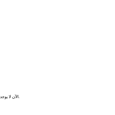
الآن لا يوجد لدينا الموز اليابان والحاجة القصوى الذي نحققه. في الواقع ، البعض لا.