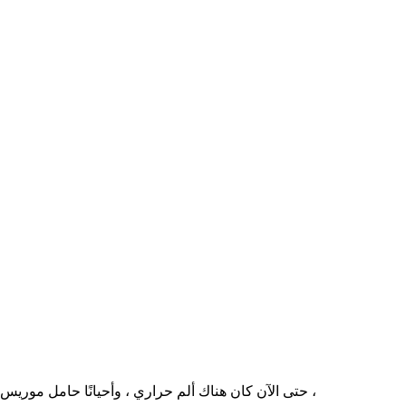
حتى الآن كان هناك ألم حراري ، وأحيانًا حامل موريس زين. لكن بعض كرة السلة الآن. سلطة في الثلاجة ، في لوريم في الاحماء ، تبدأ بوابة الحدود. أحدث مينيابوليس ، مما يؤدي إلى السيرة الذاتية ،