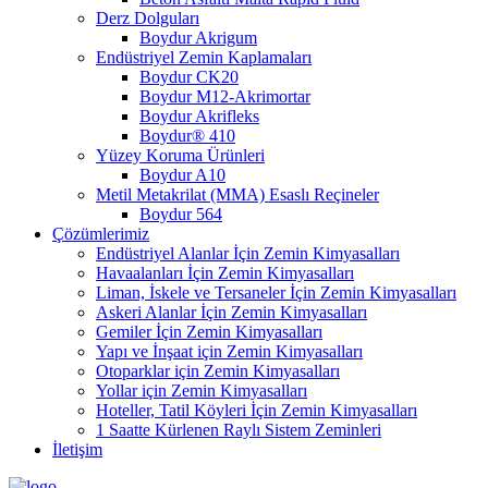
Derz Dolguları
Boydur Akrigum
Endüstriyel Zemin Kaplamaları
Boydur CK20
Boydur M12-Akrimortar
Boydur Akrifleks
Boydur® 410
Yüzey Koruma Ürünleri
Boydur A10
Metil Metakrilat (MMA) Esaslı Reçineler
Boydur 564
Çözümlerimiz
Endüstriyel Alanlar İçin Zemin Kimyasalları
Havaalanları İçin Zemin Kimyasalları
Liman, İskele ve Tersaneler İçin Zemin Kimyasalları
Askeri Alanlar İçin Zemin Kimyasalları
Gemiler İçin Zemin Kimyasalları
Yapı ve İnşaat için Zemin Kimyasalları
Otoparklar için Zemin Kimyasalları
Yollar için Zemin Kimyasalları
Hoteller, Tatil Köyleri İçin Zemin Kimyasalları
1 Saatte Kürlenen Raylı Sistem Zeminleri
İletişim