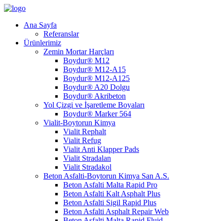
Ana Sayfa
Referanslar
Ürünlerimiz
Zemin Mortar Harçları
Boydur® M12
Boydur® M12-A15
Boydur® M12-A125
Boydur® A20 Dolgu
Boydur® Akribeton
Yol Çizgi ve İşaretleme Boyaları
Boydur® Marker 564
Vialit-Boytorun Kimya
Vialit Rephalt
Vialit Refug
Vialit Anti Klapper Pads
Vialit Stradalan
Vialit Stradakol
Beton Asfalti-Boytorun Kimya San A.S.
Beton Asfalti Malta Rapid Pro
Beton Asfalti Kalt Asphalt Plus
Beton Asfalti Sigil Rapid Plus
Beton Asfalti Asphalt Repair Web
Beton Asfalti Malta Rapid Fluid