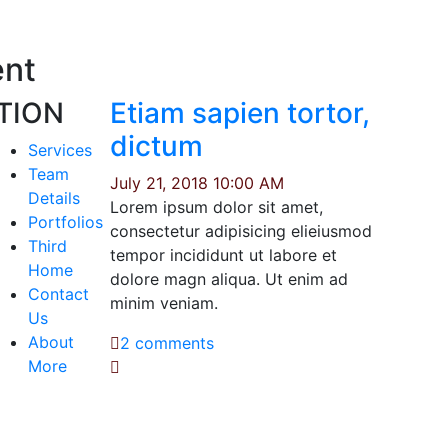
ent
TION
Etiam sapien tortor,
dictum
Services
Team
July 21, 2018 10:00 AM
Details
Lorem ipsum dolor sit amet,
Portfolios
consectetur adipisicing elieiusmod
Third
tempor incididunt ut labore et
Home
dolore magn aliqua. Ut enim ad
Contact
minim veniam.
Us
About
2 comments
More