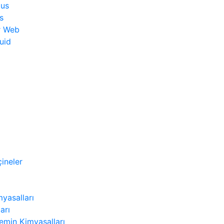
lus
s
r Web
uid
ineler
myasalları
arı
Zemin Kimyasalları