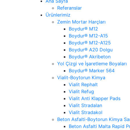
Ana Sayfa
Referanslar
Ürünlerimiz
Zemin Mortar Harçları
Boydur® M12
Boydur® M12-A15
Boydur® M12-A125
Boydur® A20 Dolgu
Boydur® Akribeton
Yol Çizgi ve İşaretleme Boyaları
Boydur® Marker 564
Vialit-Boytorun Kimya
Vialit Rephalt
Vialit Refug
Vialit Anti Klapper Pads
Vialit Stradalan
Vialit Stradakol
Beton Asfalti-Boytorun Kimya Sa
Beton Asfalti Malta Rapid P