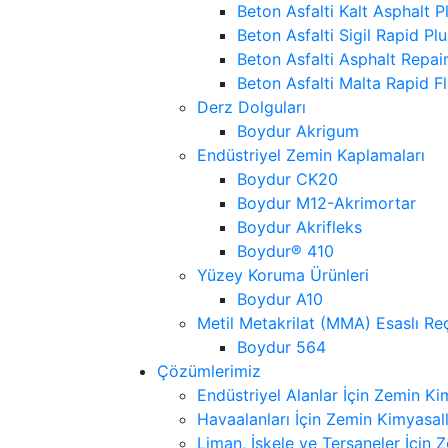
Beton Asfalti Kalt Asphalt P
Beton Asfalti Sigil Rapid Plu
Beton Asfalti Asphalt Repai
Beton Asfalti Malta Rapid Fl
Derz Dolguları
Boydur Akrigum
Endüstriyel Zemin Kaplamaları
Boydur CK20
Boydur M12-Akrimortar
Boydur Akrifleks
Boydur® 410
Yüzey Koruma Ürünleri
Boydur A10
Metil Metakrilat (MMA) Esaslı Reç
Boydur 564
Çözümlerimiz
Endüstriyel Alanlar İçin Zemin Ki
Havaalanları İçin Zemin Kimyasall
Liman, İskele ve Tersaneler İçin 