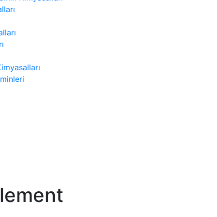
lları
lları
rı
Kimyasalları
minleri
Element