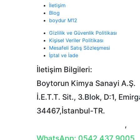
İletişim
Blog
boydur M12
Gizlilik ve Güvenlik Politikası
Kişisel Veriler Politikası
Mesafeli Satış Sözleşmesi
İptal ve İade
İletişim Bilgileri:
Boytorun Kimya Sanayi A.Ş.
İ.E.T.T. Sit., 3.Blok, D:1, Emir
34467,İstanbul-TR.
T: +90 212 229 18 29-34
,
WhatsApp: 0542 437 9005
,