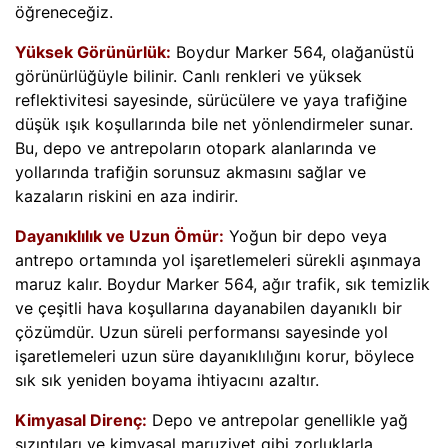
öğreneceğiz.
Yüksek Görünürlük:
Boydur Marker 564, olağanüstü
görünürlüğüyle bilinir. Canlı renkleri ve yüksek
reflektivitesi sayesinde, sürücülere ve yaya trafiğine
düşük ışık koşullarında bile net yönlendirmeler sunar.
Bu, depo ve antrepoların otopark alanlarında ve
yollarında trafiğin sorunsuz akmasını sağlar ve
kazaların riskini en aza indirir.
Dayanıklılık ve Uzun Ömür:
Yoğun bir depo veya
antrepo ortamında yol işaretlemeleri sürekli aşınmaya
maruz kalır. Boydur Marker 564, ağır trafik, sık temizlik
ve çeşitli hava koşullarına dayanabilen dayanıklı bir
çözümdür. Uzun süreli performansı sayesinde yol
işaretlemeleri uzun süre dayanıklılığını korur, böylece
sık sık yeniden boyama ihtiyacını azaltır.
Kimyasal Direnç:
Depo ve antrepolar genellikle yağ
sızıntıları ve kimyasal maruziyet gibi zorluklarla