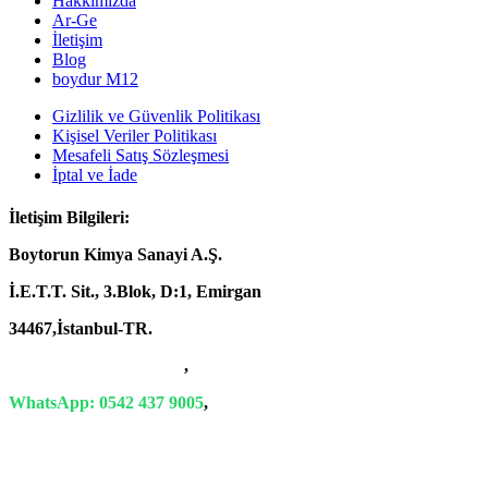
Hakkımızda
Ar-Ge
İletişim
Blog
boydur M12
Gizlilik ve Güvenlik Politikası
Kişisel Veriler Politikası
Mesafeli Satış Sözleşmesi
İptal ve İade
İletişim Bilgileri:
Boytorun Kimya Sanayi A.Ş.
İ.E.T.T. Sit., 3.Blok, D:1, Emirgan
34467,İstanbul-TR.
T: +90 212 229 18 29-34
,
WhatsApp: 0542 437 9005
,
E-Mail: info@boytorun.com