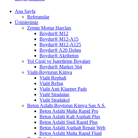
Ana Sayfa
Referanslar
Ürünlerimiz
Zemin Mortar Harçları
Boydur® M12
Boydur® M12-A15
Boydur® M12-A125
Boydur® A20 Dolgu
Boydur® Akribeton
Yol Çizgi ve İşaretleme Boyaları
Boydur® Marker 564
Vialit-Boytorun Kimya
Vialit Rephalt
Vialit Refug
Vialit Anti Klapper Pads
Vialit Stradalan
Vialit Stradakol
Beton Asfalti-Boytorun Kimya San A.S.
Beton Asfalti Malta Rapid Pro
Beton Asfalti Kalt Asphalt Plus
Beton Asfalti Sigil Rapid Plus
Beton Asfalti Asphalt Repair Web
Beton Asfalti Malta Rapid Fluid