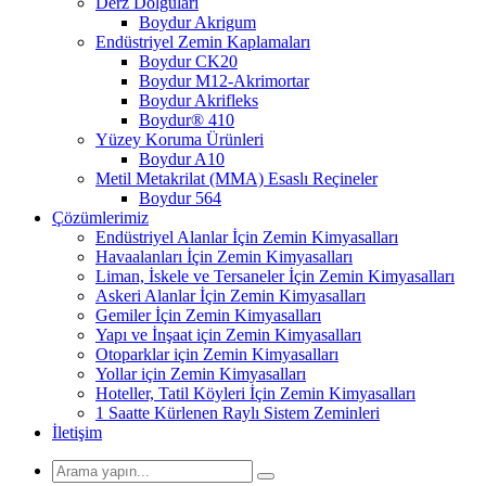
Derz Dolguları
Boydur Akrigum
Endüstriyel Zemin Kaplamaları
Boydur CK20
Boydur M12-Akrimortar
Boydur Akrifleks
Boydur® 410
Yüzey Koruma Ürünleri
Boydur A10
Metil Metakrilat (MMA) Esaslı Reçineler
Boydur 564
Çözümlerimiz
Endüstriyel Alanlar İçin Zemin Kimyasalları
Havaalanları İçin Zemin Kimyasalları
Liman, İskele ve Tersaneler İçin Zemin Kimyasalları
Askeri Alanlar İçin Zemin Kimyasalları
Gemiler İçin Zemin Kimyasalları
Yapı ve İnşaat için Zemin Kimyasalları
Otoparklar için Zemin Kimyasalları
Yollar için Zemin Kimyasalları
Hoteller, Tatil Köyleri İçin Zemin Kimyasalları
1 Saatte Kürlenen Raylı Sistem Zeminleri
İletişim