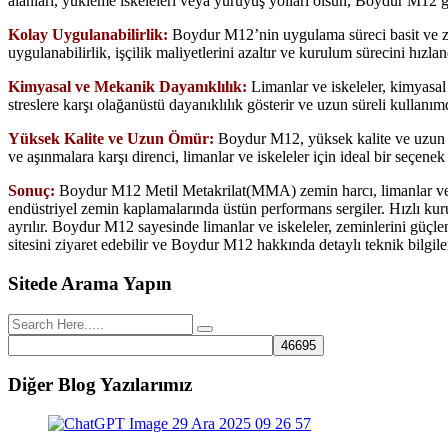
alanları, yükleme iskeleleri veya yürüyüş yolları olsun, Boydur M12 
Kolay Uygulanabilirlik:
Boydur M12’nin uygulama süreci basit ve zam
uygulanabilirlik, işçilik maliyetlerini azaltır ve kurulum sürecini hızla
Kimyasal ve Mekanik Dayanıklılık:
Limanlar ve iskeleler, kimyasal s
streslere karşı olağanüstü dayanıklılık gösterir ve uzun süreli kullanı
Yüksek Kalite ve Uzun Ömür:
Boydur M12, yüksek kalite ve uzun öm
ve aşınmalara karşı direnci, limanlar ve iskeleler için ideal bir seçen
Sonuç:
Boydur M12 Metil Metakrilat(MMA) zemin harcı, limanlar ve is
endüstriyel zemin kaplamalarında üstün performans sergiler. Hızlı kur
ayrılır. Boydur M12 sayesinde limanlar ve iskeleler, zeminlerini güçle
sitesini ziyaret edebilir ve Boydur M12 hakkında detaylı teknik bilgiler
Sitede Arama Yapın
Diğer Blog Yazılarımız