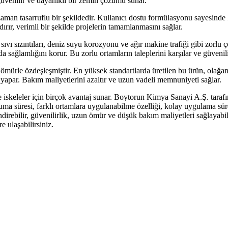
güvenilir ve dayanıklı bir zemin çözümü sunar.
an tasarruflu bir şekildedir. Kullanıcı dostu formülasyonu sayesinde k
ndırır, verimli bir şekilde projelerin tamamlanmasını sağlar.
ıvı sızıntıları, deniz suyu
korozyonu ve ağır makine trafiği gibi zorlu 
mda sağlamlığını korur. Bu zorlu ortamların taleplerini karşılar ve güven
ürle özdeşleşmiştir. En yüksek standartlarda üretilen bu ürün, olağan
ek yapar. Bakım maliyetlerini azaltır ve uzun vadeli memnuniyeti sağlar.
keleler için birçok avantaj sunar. Boytorun Kimya Sanayi A.Ş. tarafınd
uma süresi, farklı ortamlara uygulanabilme özelliği, kolay uygulama sü
ndirebilir, güvenilirlik, uzun ömür ve düşük bakım maliyetleri sağlayab
e ulaşabilirsiniz.