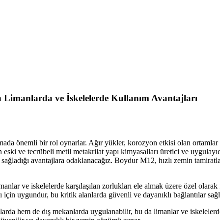
imanlarda ve İskelelerde Kullanım Avantajları
ırmada önemli bir rol oynarlar. Ağır yükler, korozyon etkisi olan ortamla
 eski ve tecrübeli metil metakrilat yapı kimyasalları üretici ve uygula
sağladığı avantajlara odaklanacağız. Boydur M12, hızlı zemin tamiratl
nlar ve iskelelerde karşılaşılan zorlukları ele almak üzere özel olarak f
ı için uygundur, bu kritik alanlarda güvenli ve dayanıklı bağlantılar sağl
a hem de dış mekanlarda uygulanabilir, bu da limanlar ve iskelelerde