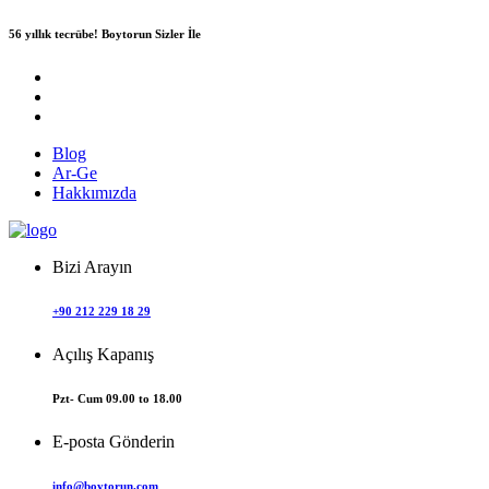
56 yıllık tecrübe!
Boytorun Sizler İle
Blog
Ar-Ge
Hakkımızda
Bizi Arayın
+90 212 229 18 29
Açılış Kapanış
Pzt- Cum 09.00 to 18.00
E-posta Gönderin
info@boytorun.com