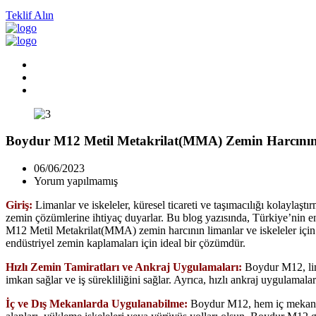
Teklif Alın
Boydur M12 Metil Metakrilat(MMA) Zemin Harcının L
06/06/2023
Yorum yapılmamış
Giriş:
Limanlar ve iskeleler, küresel ticareti ve taşımacılığı kolaylaşt
zemin çözümlerine ihtiyaç duyarlar. Bu blog yazısında, Türkiye’nin en
M12 Metil Metakrilat(MMA) zemin harcının limanlar ve iskeleler için 
endüstriyel zemin kaplamaları için ideal bir çözümdür.
Hızlı Zemin Tamiratları ve Ankraj Uygulamaları:
Boydur M12, lima
imkan sağlar ve iş sürekliliğini sağlar. Ayrıca, hızlı ankraj uygulamalar
İç ve Dış Mekanlarda Uygulanabilme:
Boydur M12, hem iç mekanlard