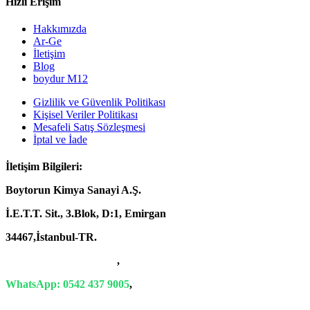
Hızlı Erişim
Hakkımızda
Ar-Ge
İletişim
Blog
boydur M12
Gizlilik ve Güvenlik Politikası
Kişisel Veriler Politikası
Mesafeli Satış Sözleşmesi
İptal ve İade
İletişim Bilgileri:
Boytorun Kimya Sanayi A.Ş.
İ.E.T.T. Sit., 3.Blok, D:1, Emirgan
34467,İstanbul-TR.
T: +90 212 229 18 29-34
,
WhatsApp: 0542 437 9005
,
E-Mail: info@boytorun.com