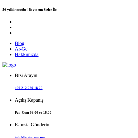
56 yıllık tecrübe!
Boytorun Sizler İle
Blog
Ar-Ge
Hakkımızda
Bizi Arayın
+90 212 229 18 29
Açılış Kapanış
Pzt- Cum 09.00 to 18.00
E-posta Gönderin
info@boytorun.com