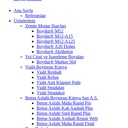
Ana Sayfa
Referanslar
Ürünlerimiz
Zemin Mortar Harçları
Boydur® M12
Boydur® M12-A15
Boydur® M12-A125
Boydur® A20 Dolgu
Boydur® Akribeton
Yol Çizgi ve İşaretleme Boyaları
Boydur® Marker 564
Vialit-Boytorun Kimya
Vialit Rephalt
Vialit Refug
Vialit Anti Klapper Pads
Vialit Stradalan
Vialit Stradakol
Beton Asfalti-Boytorun Kimya San A.S.
Beton Asfalti Malta Rapid Pro
Beton Asfalti Kalt Asphalt Plus
Beton Asfalti Sigil Rapid Plus
Beton Asfalti Asphalt Repair Web
Beton Asfalti Malta Rapid Fluid