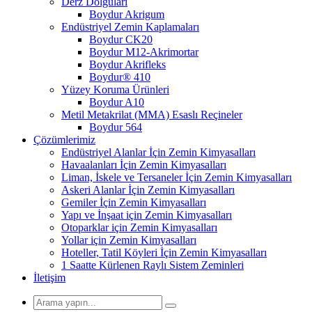
Derz Dolguları
Boydur Akrigum
Endüstriyel Zemin Kaplamaları
Boydur CK20
Boydur M12-Akrimortar
Boydur Akrifleks
Boydur® 410
Yüzey Koruma Ürünleri
Boydur A10
Metil Metakrilat (MMA) Esaslı Reçineler
Boydur 564
Çözümlerimiz
Endüstriyel Alanlar İçin Zemin Kimyasalları
Havaalanları İçin Zemin Kimyasalları
Liman, İskele ve Tersaneler İçin Zemin Kimyasalları
Askeri Alanlar İçin Zemin Kimyasalları
Gemiler İçin Zemin Kimyasalları
Yapı ve İnşaat için Zemin Kimyasalları
Otoparklar için Zemin Kimyasalları
Yollar için Zemin Kimyasalları
Hoteller, Tatil Köyleri İçin Zemin Kimyasalları
1 Saatte Kürlenen Raylı Sistem Zeminleri
İletişim